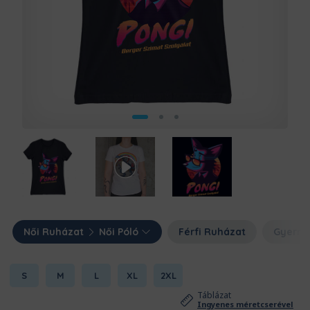
Női Ruházat
Női Póló
Férfi Ruházat
Gyerme
S
M
L
XL
2XL
Táblázat
Ingyenes méretcserével