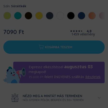
Szín:
Sötétkék
7090 Ft
4,8
1459 vélemény
KOSÁRBA TESZEM
augusztus 03
Expressz elkészítéssel
megkapod!
felett INGYENES szállítás
Részletek
15.000
Ft
NÉZD MEG A MINTÁT MÁS TERMÉKEN
NŐI, GYEREK PÓLÓK, BÖGRÉK ÉS 30+ TERMÉK