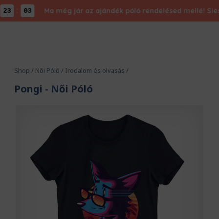
:
Ma még jár az ajándék póló rendelésed mellé! Siess, 
3
03
Shop
/
Női Póló
/
Irodalom és olvasás
/
Pongi
- Női Póló