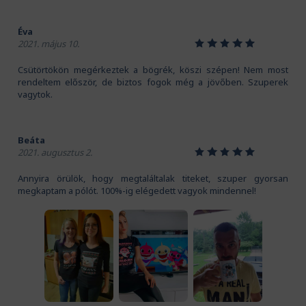
Éva
1
2
3
4
5
2021. május 10.
Csütörtökön megérkeztek a bögrék, köszi szépen! Nem most
rendeltem először, de biztos fogok még a jövőben. Szuperek
vagytok.
Beáta
1
2
3
4
5
2021. augusztus 2.
Annyira örülök, hogy megtaláltalak titeket, szuper gyorsan
megkaptam a pólót. 100%-ig elégedett vagyok mindennel!