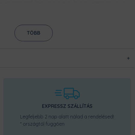
veled maradjanak. Prémium minőségű, 190g/m2 vastagságú, gyűrűs
fonású pamutból készülnek, így bírni fogják a strapát.
ES NYOMAT
TÖBB
tási technikának köszönhetően, ez a
. Közvetlenül az anyag rostjaiba
ssel rögzítjük azt. Így évek alatt sem
SZUPER KÉNYELMES, ERŐSÍTETT NYAKKIVÁGÁS
Tudjuk, hogy mennyire fontos, hogy kényelmes legyen egy póló
nyakkivágása, ne szorítson, de ne is álljon el. Így ezt a rugalmas
nyakpasszét biztos imádni fogod! Kényelmes és formatartó, nem kell
EXPRESSZ SZÁLLÍTÁS
majd attól tartanod, hogy idővel kinyúlik.
Legfeljebb 2 nap alatt nálad a rendelésed!
* országtól függően
ARRÁSOK