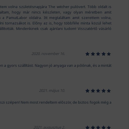
tem volna születésnapjára The witcher pulóvert. Több oldalt is
ltam, hogy már nincs készleten, vagy olyan méretben amit
á a PamutLabor oldalra. Itt megtaláltam amit szerettem volna,
i tornazsákot is. Előny az is, hogy többféle minta közül lehet
állították. Mindenkinek csak ajánlani tudom! Visszatértő vásárló
1
2
3
4
5
2020. november 16.
gyors szállítást. Nagyon jó anyaga van a pólónak, és a mintát
1
2
3
4
5
2021. május 10.
szi szépen! Nem most rendeltem először, de biztos fogok még a
1
2
3
4
5
2021. augusztus 2.