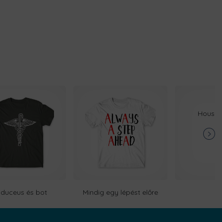
House V
duceus és bot
Mindig egy lépést előre