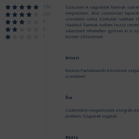
334
Sziasztok! A nagyobbik fiamnak szeret
megnéztem, ahol szomorúan tapaszta
105
szerettem volna. Ezekután találtam r
9
ráadásul fiamnak tudtam hozzá rendeln
3
választani! Hihetetlen gyorsan ki is sz
1
leszek! :) Köszönöm
Kriszti
Kedves Pamutmanók! Köszönöm szépen a 
is imádom!
Éva
Csütörtökön megérkeztek a bögrék, kö
jövőben. Szuperek vagytok.
Beáta