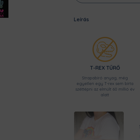
Leírás
T-REX TŰRŐ
Strapabíró anyag, még
egyetlen egy T-rex sem bírta
széttépni az elmúlt 60 millió év
alatt