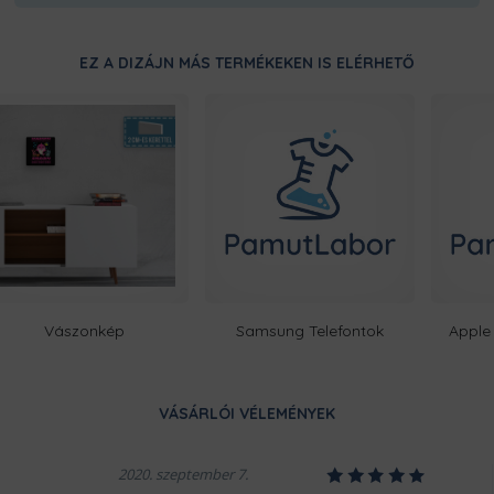
Ugye milyen bosszantó, amikor e
duplán megerősített varrásainak,
EZ A DIZÁJN MÁS TERMÉKEKEN IS ELÉRHETŐ
bosszankodnod.
Vászonkép
Samsung Telefontok
Apple 
Ezt a terméket a kínálatunkban 
készítjük számodra, a legnagyobb
legyártott raktárkészletünk, íg
minél gyorsabban elkészüljenek a
VÁSÁRLÓI VÉLEMÉNYEK
ropogósan, kerüljön hozzád!
1
2
3
4
5
2020. szeptember 7.