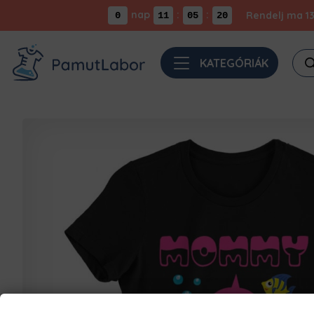
nap
:
:
Rendelj ma 13
0
11
05
20
Pro
KATEGÓRIÁK
sea