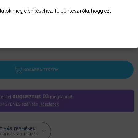
atok megjelenítéséhez. Te döntesz róla, hogy ezt
KOSÁRBA TESZEM
augusztus 03
téssel
megkapod!
 INGYENES szállítás
Részletek
ÁT MÁS TERMÉKEN
ÖGRÉK ÉS 30+ TERMÉK