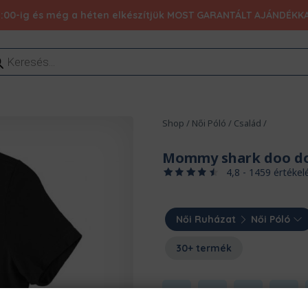
:00-ig és még a héten elkészítjük MOST GARANTÁLT AJÁNDÉKKAL 1
ducts
rch
Shop
/
Női Póló
/
Család
/
Mommy shark doo d
4,8 - 1459 értékel
Női Ruházat
Női Póló
30+ termék
S
M
L
XL