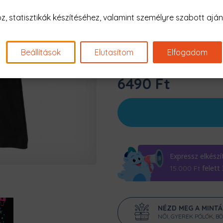
Szín:
Fekete
 statisztikák készítéséhez, valamint személyre szabott ajánl
Beállítások
Elutasítom
Elfogadom
6490 Ft
Expressz elkészí
felett
15.000
Ft
NÉZD MEG A MINT
NŐI, GYEREK PÓLÓK, B