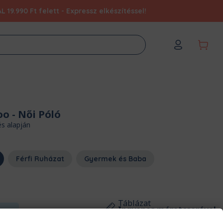
9.990 Ft felett - Expressz elkészítéssel!
oo
- Női Póló
és alapján
Férfi Ruházat
Gyermek és Baba
Táblázat
Ingyenes méretcserével
2XL