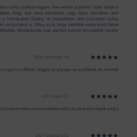
tem volna születésnapjára The witcher pulóvert. Több oldalt is
ltam, hogy már nincs készleten, vagy olyan méretben amit
á a PamutLabor oldalra. Itt megtaláltam amit szerettem volna,
i tornazsákot is. Előny az is, hogy többféle minta közül lehet
állították. Mindenkinek csak ajánlani tudom! Visszatértő vásárló
1
2
3
4
5
2020. november 16.
gyors szállítást. Nagyon jó anyaga van a pólónak, és a mintát
1
2
3
4
5
2021. május 10.
szi szépen! Nem most rendeltem először, de biztos fogok még a
1
2
3
4
5
2021. augusztus 2.