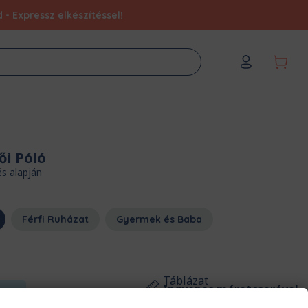
- Expressz elkészítéssel!
ői Póló
és alapján
Férfi Ruházat
Gyermek és Baba
Táblázat
Ingyenes méretcserével
2XL