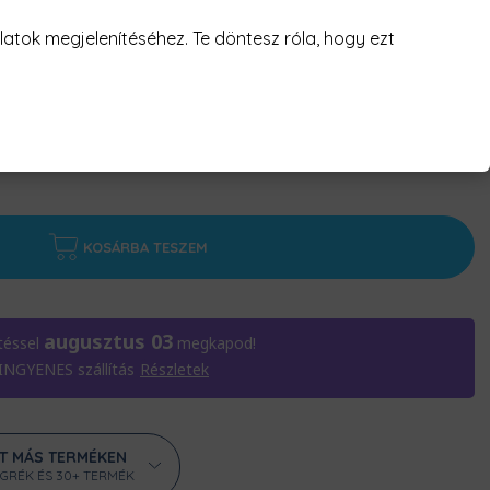
atok megjelenítéséhez. Te döntesz róla, hogy ezt
KOSÁRBA TESZEM
augusztus 03
téssel
megkapod!
 INGYENES szállítás
Részletek
ÁT MÁS TERMÉKEN
ÖGRÉK ÉS 30+ TERMÉK