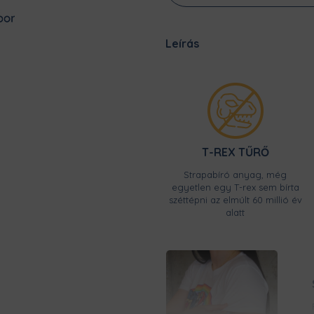
Leírás
T-REX TŰRŐ
Strapabíró anyag, még
egyetlen egy T-rex sem bírta
széttépni az elmúlt 60 millió év
alatt