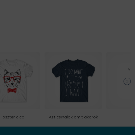
Vik
Hipszter cica
Azt csinálok amit akarok