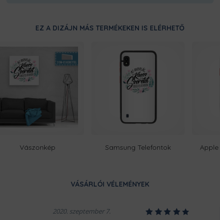
Ugye milyen bosszantó, amikor e
duplán megerősített varrásainak,
EZ A DIZÁJN MÁS TERMÉKEKEN IS ELÉRHETŐ
bosszankodnod.
Vászonkép
Samsung Telefontok
Apple 
Ezt a terméket a kínálatunkban 
készítjük számodra, a legnagyobb
legyártott raktárkészletünk, íg
minél gyorsabban elkészüljenek a
VÁSÁRLÓI VÉLEMÉNYEK
ropogósan, kerüljön hozzád!
1
2
3
4
5
2020. szeptember 7.