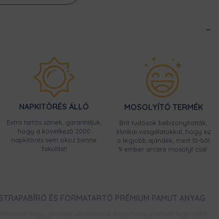
NAPKITÖRÉS ÁLLÓ
MOSOLYÍTÓ TERMÉK
Extra tartós színek, garantáljuk,
Brit tudósok bebizonyították,
hogy a következő 2000
klinikai vizsgálatokkal, hogy ez
napkitörés sem okoz benne
a legjobb ajándék, mert 10-ből
fakulást!
9 ember arcára mosolyt csal.
STRAPABÍRÓ ÉS FORMATARTÓ PRÉMIUM PAMUT ANYAG
Pólóinkat nagy gonddal választottuk meg, hogy a lehető legtovább