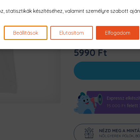
Szín:
Fehér
 statisztikák készítéséhez, valamint személyre szabott ajánl
Beállítások
Elutasítom
Elfogadom
5990 Ft
Expressz elkészí
felett
15.000
Ft
NÉZD MEG A MINT
NŐI, GYEREK PÓLÓK, B