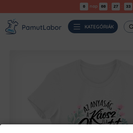
nap
:
:
0
00
27
33
Pro
KATEGÓRIÁK
sea