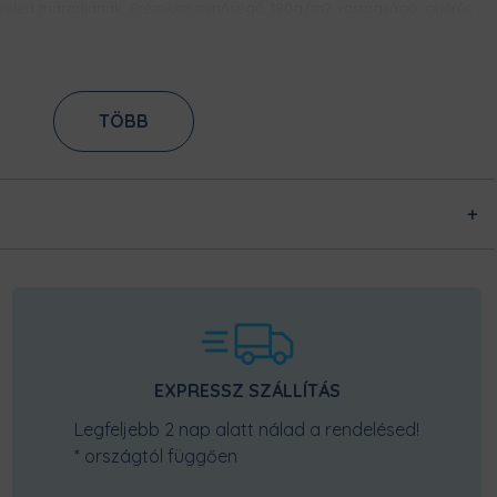
veled maradjanak. Prémium minőségű, 190g/m2 vastagságú, gyűrűs
fonású pamutból készülnek, így bírni fogják a strapát.
ES NYOMAT
TÖBB
tási technikának köszönhetően, ez a
. Közvetlenül az anyag rostjaiba
ssel rögzítjük azt. Így évek alatt sem
SZUPER KÉNYELMES, ERŐSÍTETT NYAKKIVÁGÁS
Tudjuk, hogy mennyire fontos, hogy kényelmes legyen egy póló
nyakkivágása, ne szorítson, de ne is álljon el. Így ezt a rugalmas
nyakpasszét biztos imádni fogod! Kényelmes és formatartó, nem kell
EXPRESSZ SZÁLLÍTÁS
majd attól tartanod, hogy idővel kinyúlik.
Legfeljebb 2 nap alatt nálad a rendelésed!
* országtól függően
ARRÁSOK