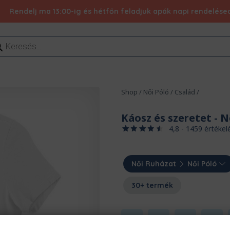
Rendelj ma 13:00-ig és hétfőn feladjuk apák napi rendelésed 
ducts
rch
Shop
/
Női Póló
/
Család
/
Káosz és szeretet
- N
4,8 - 1459 értékel
Női Ruházat
Női Póló
30+ termék
S
M
L
XL