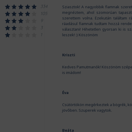
334
Sziasztok! A nagyobbik fiamnak szeret
megnéztem, ahol szomorúan tapaszta
105
szerettem volna. Ezekután találtam r
9
ráadásul fiamnak tudtam hozzá rendeln
3
választani! Hihetetlen gyorsan ki is sz
1
leszek! :) Köszönöm
Kriszti
Kedves Pamutmanók! Köszönöm szépen a 
is imádom!
Éva
Csütörtökön megérkeztek a bögrék, kö
jövőben. Szuperek vagytok.
Beáta