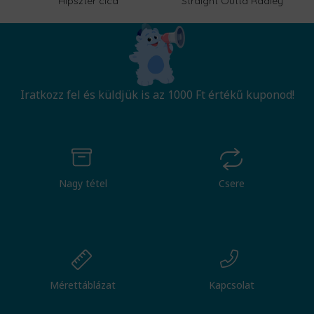
Hipszter cica
Straight Outta Radley
Iratkozz fel és küldjük is az 1000 Ft értékű kuponod!
Nagy tétel
Csere
Mérettáblázat
Kapcsolat