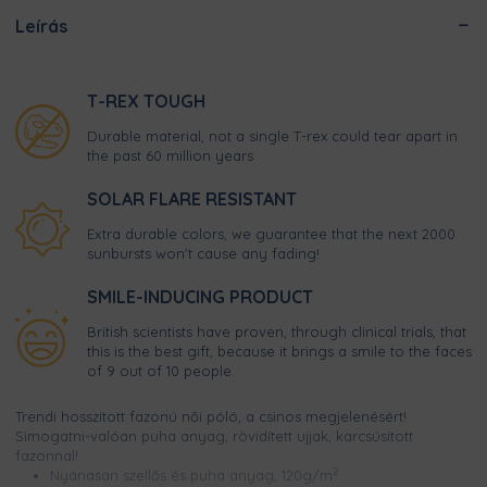
Leírás
T-REX TOUGH
Durable material, not a single T-rex could tear apart in
the past 60 million years
SOLAR FLARE RESISTANT
Extra durable colors, we guarantee that the next 2000
sunbursts won't cause any fading!
SMILE-INDUCING PRODUCT
British scientists have proven, through clinical trials, that
this is the best gift, because it brings a smile to the faces
of 9 out of 10 people.
Trendi hosszított fazonú női póló, a csinos megjelenésért!
Simogatni-valóan puha anyag, rövidített ujjak, karcsúsított
fazonnal!
2
Nyáriasan szellős és puha anyag, 120g/m