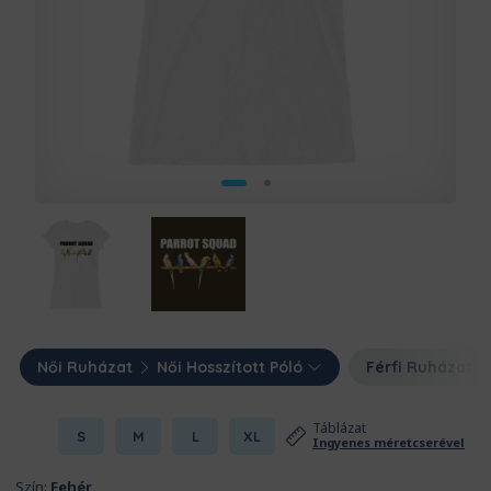
Női Ruházat
Női Hosszított Póló
Férfi Ruházat
Táblázat
S
M
L
XL
Ingyenes méretcserével
Szín:
Fehér