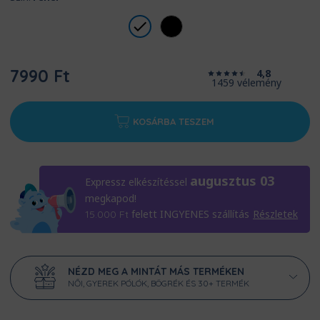
7990 Ft
4,8
1459 vélemény
KOSÁRBA TESZEM
augusztus 03
Expressz elkészítéssel
megkapod!
felett INGYENES szállítás
Részletek
15.000
Ft
NÉZD MEG A MINTÁT MÁS TERMÉKEN
NŐI, GYEREK PÓLÓK, BÖGRÉK ÉS 30+ TERMÉK