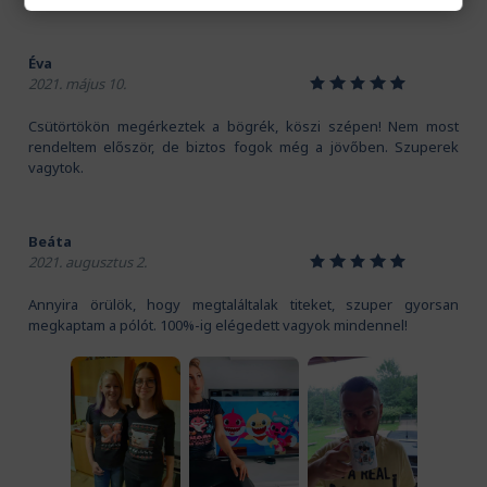
Éva
1
2
3
4
5
2021. május 10.
Csütörtökön megérkeztek a bögrék, köszi szépen! Nem most
rendeltem először, de biztos fogok még a jövőben. Szuperek
vagytok.
Beáta
1
2
3
4
5
2021. augusztus 2.
Annyira örülök, hogy megtaláltalak titeket, szuper gyorsan
megkaptam a pólót. 100%-ig elégedett vagyok mindennel!