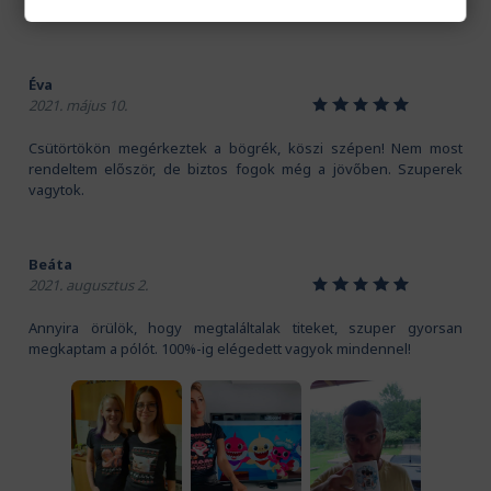
Nagyon jó anyaga van a pólónak, és a mintát is imádom!
Éva
1
2
3
4
5
2021. május 10.
Csütörtökön megérkeztek a bögrék, köszi szépen! Nem most
rendeltem először, de biztos fogok még a jövőben. Szuperek
vagytok.
Beáta
1
2
3
4
5
2021. augusztus 2.
Annyira örülök, hogy megtaláltalak titeket, szuper gyorsan
megkaptam a pólót. 100%-ig elégedett vagyok mindennel!