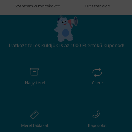
Szeretem a macskákat
Hipszter cica
Iratkozz fel és küldjük is az 1000 Ft értékű kuponod!
Nagy tétel
Csere
Mérettáblázat
Kapcsolat