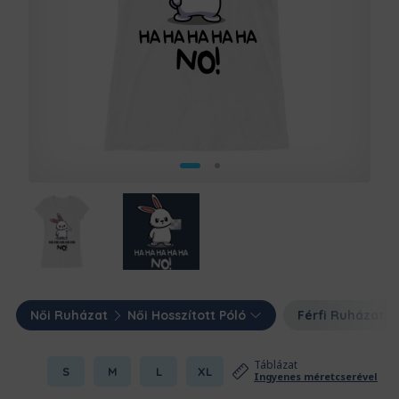
Női Ruházat
Női Hosszított Póló
Férfi Ruházat
Táblázat
S
M
L
XL
Ingyenes méretcserével