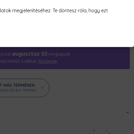
atok megjelenítéséhez. Te döntesz róla, hogy ezt
KOSÁRBA TESZEM
augusztus 03
téssel
megkapod!
 INGYENES szállítás
Részletek
ÁT MÁS TERMÉKEN
ÖGRÉK ÉS 30+ TERMÉK