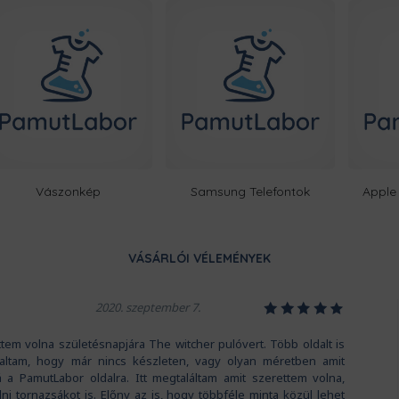
Vászonkép
Samsung Telefontok
Apple 
VÁSÁRLÓI VÉLEMÉNYEK
1
2
3
4
5
2020. szeptember 7.
tem volna születésnapjára The witcher pulóvert. Több oldalt is
ltam, hogy már nincs készleten, vagy olyan méretben amit
á a PamutLabor oldalra. Itt megtaláltam amit szerettem volna,
i tornazsákot is. Előny az is, hogy többféle minta közül lehet