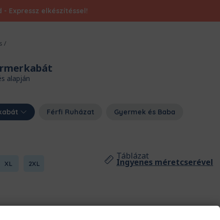
- Expressz elkészítéssel!
s
/
armerkabát
és alapján
kabát
Férfi Ruházat
Gyermek és Baba
Táblázat
Ingyenes méretcserével
XL
2XL