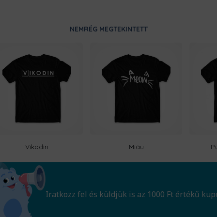
NEMRÉG MEGTEKINTETT
Vikodin
Miáu
P
Iratkozz fel és küldjük is az 1000 Ft értékű kup