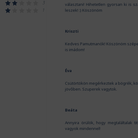
3
választani! Hihetetlen gyorsan ki is sz
1
leszek! :) Köszönöm
Kriszti
Kedves Pamutmanók! Köszönöm szépen a 
is imádom!
Éva
Csütörtökön megérkeztek a bögrék, kö
jövőben. Szuperek vagytok.
Beáta
Annyira örülök, hogy megtaláltalak t
vagyok mindennel!