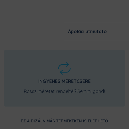
Ezt a terméket a kínálatunk
legnagyobb odafigyeléssel! 
dolgoznak, hogy minél gyor
kerüljön hozzád!
Ápolási útmutató
INGYENES MÉRETCSERE
Rossz méretet rendeltél? Semmi gond!
EZ A DIZÁJN MÁS TERMÉKEKEN IS ELÉRHETŐ