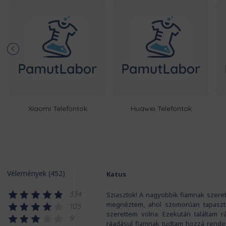
Xiaomi Telefontok
Huawei Telefontok
Vélemények (452)
Katus
334
Sziasztok! A nagyobbik fiamnak szeret
megnéztem, ahol szomorúan tapaszta
105
szerettem volna. Ezekután találtam r
9
ráadásul fiamnak tudtam hozzá rendeln