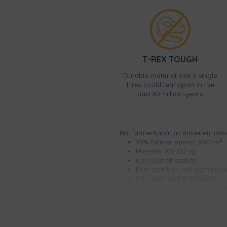
T-REX TOUGH
Durable material, not a single
T-rex could tear apart in the
past 60 million years
Női farmerkabát az átmeneti idősz
2
99% farmer pamut, 390/m
Méretek: XS-2XL-ig
Karcsúsított szabás
Fém gombok, két gombos fo
Két oldal- és két belsőzseb
Kontrasztos színű szegésekk
A termék speciálisan kezelve 
lehetnek árnyalatbeli eltérés
Csúcsminőségű digitális nyomt
garantáltan kopásmentes