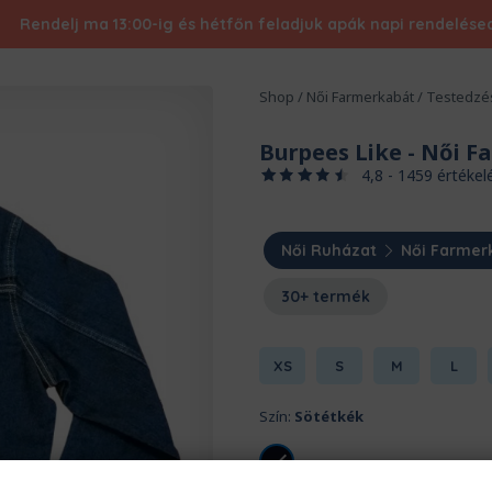
Rendelj ma 13:00-ig és hétfőn feladjuk apák napi rendelésed 
Shop
/
Női Farmerkabát
/
Testedzé
Burpees Like
- Női F
4,8 - 1459 értékel
Női Ruházat
Női Farmer
30+ termék
XS
S
M
L
Szín:
Sötétkék