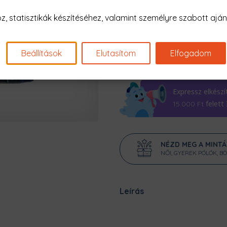
19990 Ft
 statisztikák készítéséhez, valamint személyre szabott ajánl
Beállítások
Elutasítom
Elfogadom
Expressz elkészí
felett
15.000
Ft
NÉZD MEG A MINT
NŐI, GYEREK PÓLÓK, B
Leírás