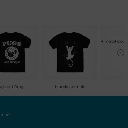
ugs not Drugs
Macskakarmok
onod!