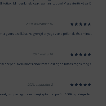
állították. Mindenkinek csak ajánlani tudom! Visszatértő vásárló
1
2
3
4
5
2020. november 16.
gyors szállítást. Nagyon jó anyaga van a pólónak, és a mintát
1
2
3
4
5
2021. május 10.
szi szépen! Nem most rendeltem először, de biztos fogok még a
1
2
3
4
5
2021. augusztus 2.
iteket, szuper gyorsan megkaptam a pólót. 100%-ig elégedett