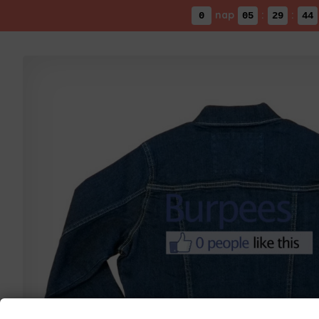
nap
:
:
0
05
29
43