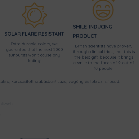
SMILE-INDUCING
SOLAR FLARE RESISTANT
PRODUCT
Extra durable colors, we
British scientists have proven,
guarantee that the next 2000
through clinical trials, that this is
sunbursts won't cause any
the best gift, because it brings
fading!
a smile to the faces of 9 out of
10 people.
akra, karcsúsított szabásban! Laza, vagány és tükrözi stílusod.
ltzseb
el
lett, ezzel koptatott hatást kölcsönözve neki (az eljárás miatt
ek)
atással készül, így a minta élénk színű, szellőzik és évekig