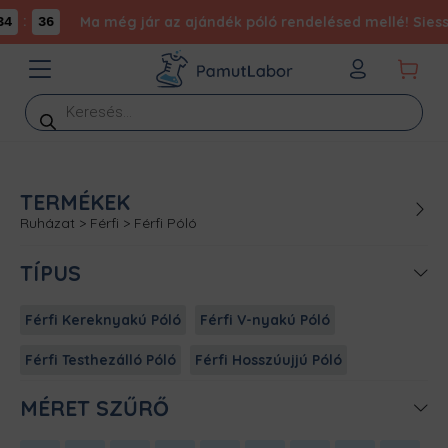
:
Ma még jár az ajándék póló rendelésed mellé! Siess,
4
36
Products
search
TERMÉKEK
Ruházat
>
Férfi
>
Férfi Póló
TÍPUS
Férfi Kereknyakú Póló
Férfi V-nyakú Póló
Férfi Testhezálló Póló
Férfi Hosszúujjú Póló
MÉRET SZŰRŐ