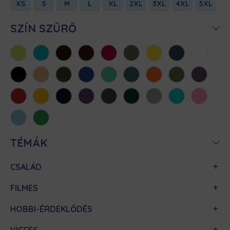
XS
S
M
L
XL
2XL
3XL
4XL
5XL
SZÍN SZŰRŐ
Almazöld
Atollkék
Barna
Bordó
Chili
Cink
Citromsárga
Denim
Fehér
Fekete
Homok
Khaki
Királykék
Menta
Méregzöld
Narancs
Oliva
Padlizsán
Piros
Sárga
Sötétkék
Sötétlila
Sötétszürke
Sötétzöld
Sportszürke
Türkiz
Világos
rózsaszín
Világoskék
Zöld
TÉMÁK
CSALÁD
FILMES
HOBBI-ÉRDEKLŐDÉS