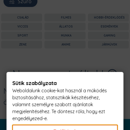
Szűrő
CSALÁD
FILMES
HOBBI-ÉRDEKLŐDÉS
VICCES
ÁLLATOS
ESEMÉNYEK
SPORT
MUNKA
GAMING
ZENE
ANIME
JÁRMŰVEK
Nagyon sajnáljuk! 😥
Sütik szabályzata
Nincs találat erre: "legjobb barátok
Weboldalunk cookie-kat használ a működés
biztosításához, statisztikák készítéséhez,
örökké - papagáj Férfi Póló"
valamint személyre szabott ajánlatok
megjelenítéséhez. Te döntesz róla, hogy ezt
engedélyezed-e.