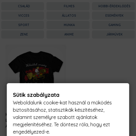
CSALÁD
FILMES
HOBBI-ÉRDEKLŐDÉS
VICCES
ÁLLATOS
ESEMÉNYEK
SPORT
MUNKA
GAMING
ZENE
ANIME
JÁRMŰVEK
Sütik szabályzata
Weboldalunk cookie-kat használ a működés
biztosításához, statisztikák készítéséhez,
Hetedhét Ország
6490 Ft
-
valamint személyre szabott ajánlatok
Legbátrabb
tól
megjelenítéséhez. Te döntesz róla, hogy ezt
Apukája
engedélyezed-e.