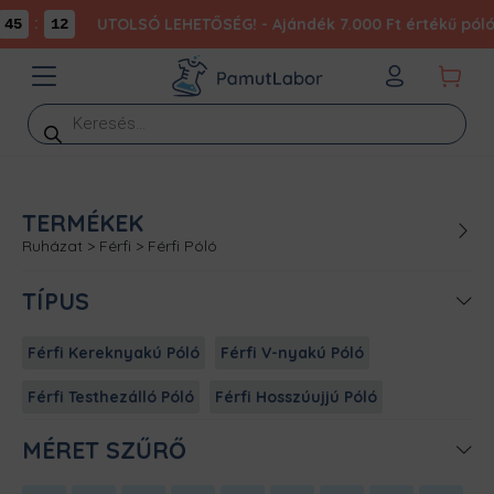
:
UTOLSÓ LEHETŐSÉG! - Ajándék 7.000 Ft értékű póló 
45
12
Products
search
TERMÉKEK
Ruházat
>
Férfi
>
Férfi Póló
TÍPUS
Férfi Kereknyakú Póló
Férfi V-nyakú Póló
Férfi Testhezálló Póló
Férfi Hosszúujjú Póló
MÉRET SZŰRŐ