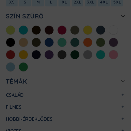
XS
S
M
L
XL
2XL
3XL
4XL
5XL
SZÍN SZŰRŐ
Almazöld
Atollkék
Barna
Bordó
Chili
Cink
Citromsárga
Denim
Fehér
Fekete
Homok
Khaki
Királykék
Menta
Méregzöld
Narancs
Oliva
Padlizsán
Piros
Sárga
Sötétkék
Sötétlila
Sötétszürke
Sötétzöld
Sportszürke
Türkiz
Világos
rózsaszín
Világoskék
Zöld
TÉMÁK
CSALÁD
FILMES
HOBBI-ÉRDEKLŐDÉS