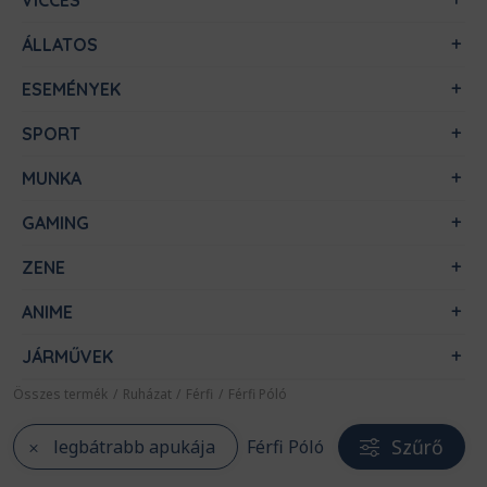
VICCES
ÁLLATOS
ESEMÉNYEK
SPORT
MUNKA
GAMING
ZENE
ANIME
JÁRMŰVEK
Összes termék
/
Ruházat
/
Férfi
/
Férfi Póló
Szűrő
legbátrabb apukája
Férfi Póló