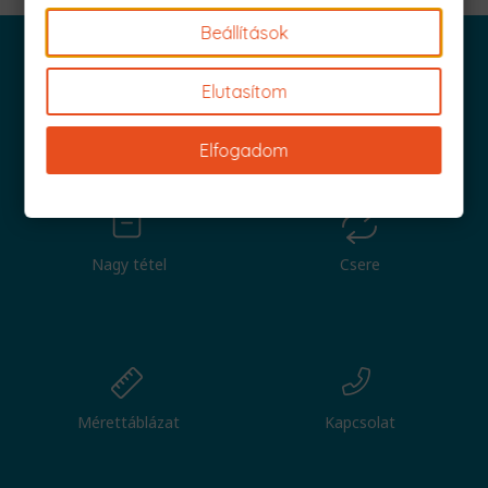
Beállítások
Elutasítom
Iratkozz fel és küldjük is az 1000 Ft értékű kuponod!
Elfogadom
Nagy tétel
Csere
Mérettáblázat
Kapcsolat