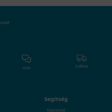
onod!
Szállítás
GYIK
Segítség
Kapcsolat