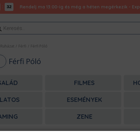
:
Rendelj ma 13:00-ig és még a héten megérkezik - Expr
32
ducts
rch
Ruházat
/
Férfi
/
Férfi Póló
Férfi Póló
SALÁD
FILMES
H
LATOS
ESEMÉNYEK
AMING
ZENE