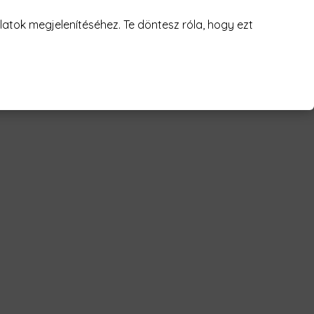
juk! 😥
atok megjelenítéséhez. Te döntesz róla, hogy ezt
sik Férfi Póló"