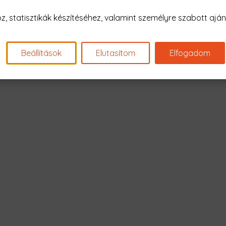
Nagyon sajnál
 statisztikák készítéséhez, valamint személyre szabott ajánl
Nincs találat erre: "lee
Beállítások
Elutasítom
Elfogadom