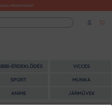
essz elkészítéssel!
OBBI-ÉRDEKLŐDÉS
VICCES
SPORT
MUNKA
ANIME
JÁRMŰVEK