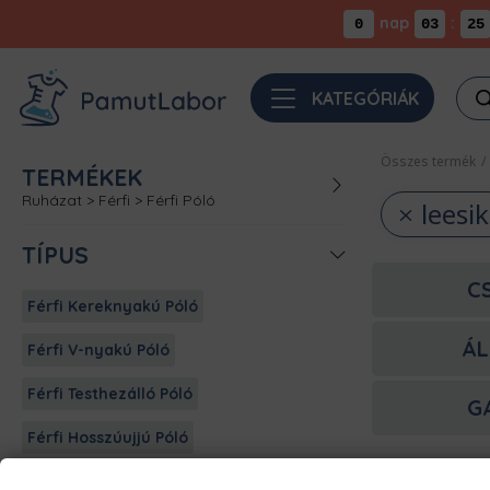
nap
:
0
03
25
Pro
KATEGÓRIÁK
sea
Összes termék
/
TERMÉKEK
Ruházat
>
Férfi
>
Férfi Póló
leesik
TÍPUS
C
Férfi Kereknyakú Póló
ÁL
Férfi V-nyakú Póló
Férfi Testhezálló Póló
G
Férfi Hosszúujjú Póló