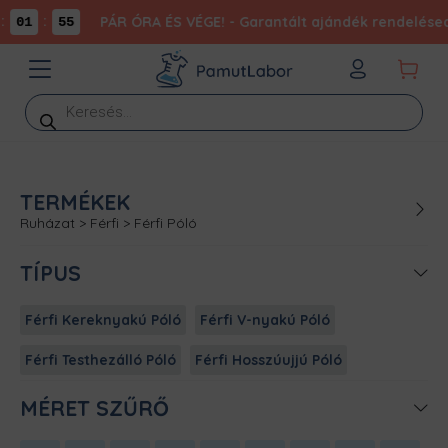
:
PÁR ÓRA ÉS VÉGE! - Garantált ajándék rendelésed
01
55
Products
search
TERMÉKEK
Ruházat
>
Férfi
>
Férfi Póló
TÍPUS
Férfi Kereknyakú Póló
Férfi V-nyakú Póló
Férfi Testhezálló Póló
Férfi Hosszúujjú Póló
MÉRET SZŰRŐ