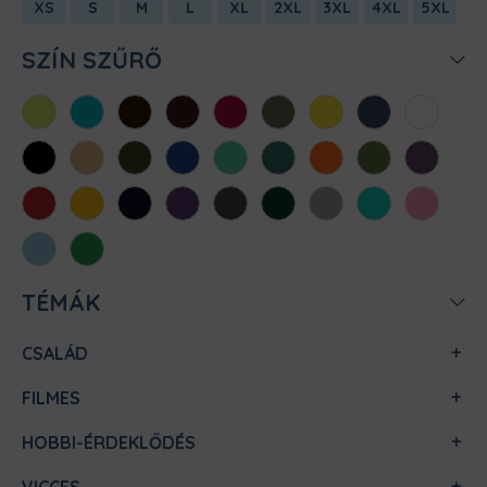
XS
S
M
L
XL
2XL
3XL
4XL
5XL
SZÍN SZŰRŐ
Almazöld
Atollkék
Barna
Bordó
Chili
Cink
Citromsárga
Denim
Fehér
Fekete
Homok
Khaki
Királykék
Menta
Méregzöld
Narancs
Oliva
Padlizsán
Piros
Sárga
Sötétkék
Sötétlila
Sötétszürke
Sötétzöld
Sportszürke
Türkiz
Világos
rózsaszín
Világoskék
Zöld
TÉMÁK
CSALÁD
FILMES
HOBBI-ÉRDEKLŐDÉS