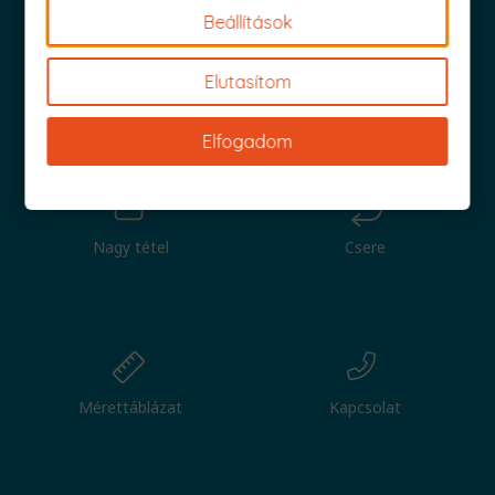
Beállítások
Elutasítom
Iratkozz fel és küldjük is az 1000 Ft értékű kuponod!
Elfogadom
Nagy tétel
Csere
Mérettáblázat
Kapcsolat