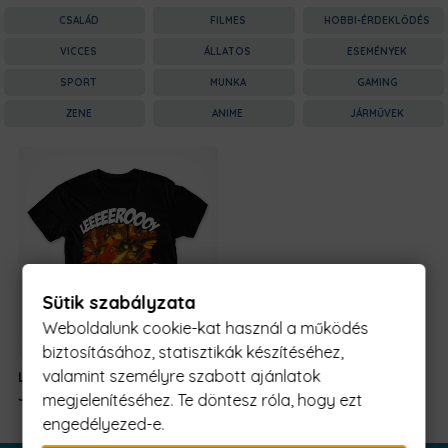
CSALÁD
FILMES
HOBBI-ÉRDEKLŐDÉS
VICCES
ÁLLATOS
ESEMÉNYEK
SPORT
MUNKA
GAMING
ZENE
ANIME
JÁRMŰVEK
Sütik szabályzata
Weboldalunk cookie-kat használ a működés
biztosításához, statisztikák készítéséhez,
valamint személyre szabott ajánlatok
Leeeroy
5990 Ft
-
Jenkins!
tól
megjelenítéséhez. Te döntesz róla, hogy ezt
engedélyezed-e.