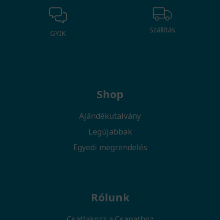
Szállítás
GYIK
Shop
Ajándékutalvány
Legújabbak
Egyedi megrendelés
Rólunk
Csatlakozz a Csapathoz