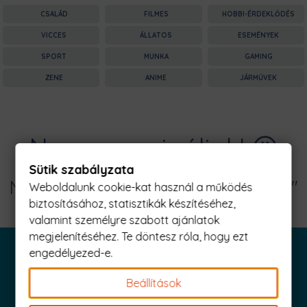
CSALÁD
FILMES
HOBBI-ÉRDEKLŐDÉS
VICCES
ÁLLATOS
ESEMÉNYEK
SPORT
MUNKA
GAMING
ZENE
ANIME
JÁRMŰVEK
Nagyon sajnáljuk! 😥
Sütik szabályzata
Nincs találat erre: "leclerc Férfi Póló"
Weboldalunk cookie-kat használ a működés
biztosításához, statisztikák készítéséhez,
valamint személyre szabott ajánlatok
megjelenítéséhez. Te döntesz róla, hogy ezt
engedélyezed-e.
Beállítások
Iratkozz fel és küldjük is az 1000 Ft értékű kuponod!