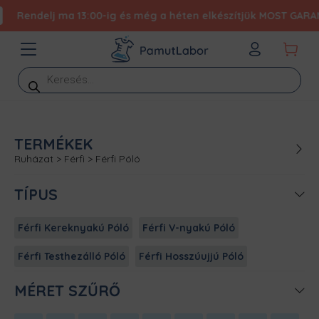
Rendelj ma 13:00-ig és még a héten elkészítjük MOST GARANTÁ
Products
search
TERMÉKEK
Ruházat
>
Férfi
>
Férfi Póló
TÍPUS
Férfi Kereknyakú Póló
Férfi V-nyakú Póló
Férfi Testhezálló Póló
Férfi Hosszúujjú Póló
MÉRET SZŰRŐ