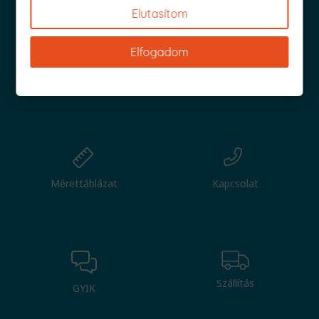
Elutasítom
Elfogadom
Nagy tétel
Csere
Mérettáblázat
Kapcsolat
Szállítás
GYIK