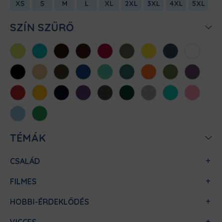
XS
S
M
L
XL
2XL
3XL
4XL
5XL
SZÍN SZŰRŐ
Almazöld
Atollkék
Barna
Bordó
Chili
Cink
Citromsárga
Denim
Fehér
Fekete
Homok
Khaki
Királykék
Menta
Méregzöld
Narancs
Oliva
Padlizsán
Piros
Sárga
Sötétkék
Sötétlila
Sötétszürke
Sötétzöld
Sportszürke
Türkiz
Világos
rózsaszín
Világoskék
Zöld
TÉMÁK
CSALÁD
FILMES
HOBBI-ÉRDEKLŐDÉS