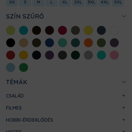
XS
S
M
L
XL
2XL
3XL
4XL
5XL
SZÍN SZŰRŐ
Almazöld
Atollkék
Barna
Bordó
Chili
Cink
Citromsárga
Denim
Fehér
Fekete
Homok
Khaki
Királykék
Menta
Méregzöld
Narancs
Oliva
Padlizsán
Piros
Sárga
Sötétkék
Sötétlila
Sötétszürke
Sötétzöld
Sportszürke
Türkiz
Világos
rózsaszín
Világoskék
Zöld
TÉMÁK
CSALÁD
FILMES
HOBBI-ÉRDEKLŐDÉS