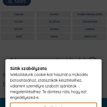
Szűrő
CSALÁD
FILMES
HOBBI-ÉRDEKLŐDÉS
VICCES
ÁLLATOS
ESEMÉNYEK
SPORT
MUNKA
GAMING
ZENE
ANIME
JÁRMŰVEK
Nagyon sajnáljuk! 😥
Sütik szabályzata
Nincs találat erre: "lebron and bugs
Weboldalunk cookie-kat használ a működés
biztosításához, statisztikák készítéséhez,
bunny Férfi Póló"
valamint személyre szabott ajánlatok
megjelenítéséhez. Te döntesz róla, hogy ezt
engedélyezed-e.