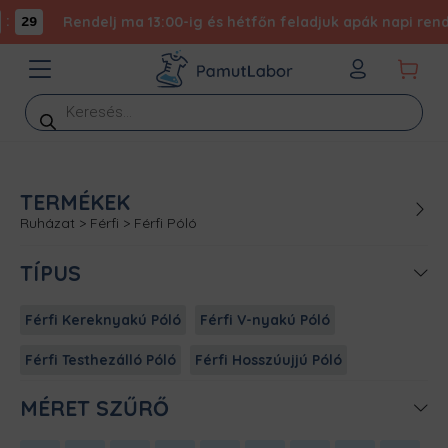
:
Rendelj ma 13:00-ig és hétfőn feladjuk apák napi rendel
29
Products
search
TERMÉKEK
Ruházat
>
Férfi
>
Férfi Póló
TÍPUS
Férfi Kereknyakú Póló
Férfi V-nyakú Póló
Férfi Testhezálló Póló
Férfi Hosszúujjú Póló
MÉRET SZŰRŐ