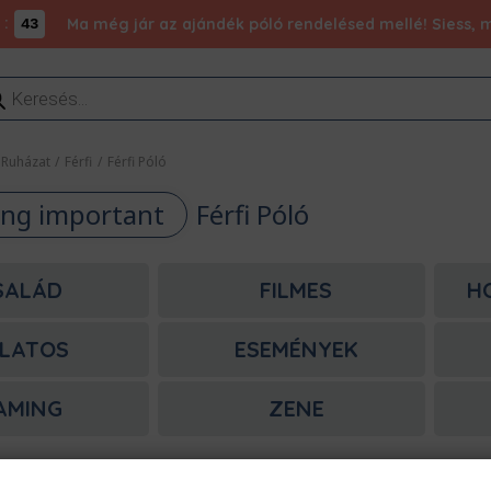
:
Ma még jár az ajándék póló rendelésed mellé! Siess, m
43
ducts
rch
Ruházat
/
Férfi
/
Férfi Póló
ing important
Férfi Póló
SALÁD
FILMES
H
LATOS
ESEMÉNYEK
AMING
ZENE