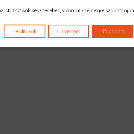
Nagyon sajnál
 statisztikák készítéséhez, valamint személyre szabott ajánl
Nincs találat erre: "learning 
Beállítások
Elutasítom
Elfogadom