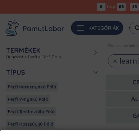
nap
:
0
06
16
Pro
KATEGÓRIÁK
sea
Összes termék
/
TERMÉKEK
Ruházat
>
Férfi
>
Férfi Póló
learn
TÍPUS
C
Férfi Kereknyakú Póló
ÁL
Férfi V-nyakú Póló
Férfi Testhezálló Póló
G
Férfi Hosszúujjú Póló