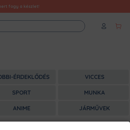
ert fogy a készlet!
OBBI-ÉRDEKLŐDÉS
VICCES
SPORT
MUNKA
ANIME
JÁRMŰVEK