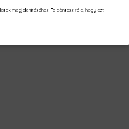
juk! 😥
atok megjelenítéséhez. Te döntesz róla, hogy ezt
important Férfi Póló"