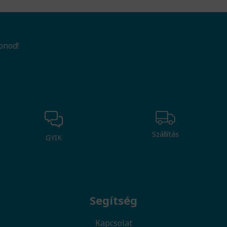
onod!
Szállítás
GYIK
Segítség
Kapcsolat