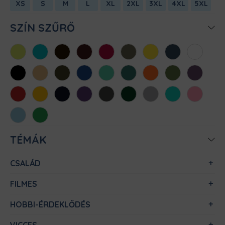
XS
S
M
L
XL
2XL
3XL
4XL
5XL
SZÍN SZŰRŐ
Almazöld
Atollkék
Barna
Bordó
Chili
Cink
Citromsárga
Denim
Fehér
Fekete
Homok
Khaki
Királykék
Menta
Méregzöld
Narancs
Oliva
Padlizsán
Piros
Sárga
Sötétkék
Sötétlila
Sötétszürke
Sötétzöld
Sportszürke
Türkiz
Világos
rózsaszín
Világoskék
Zöld
TÉMÁK
CSALÁD
FILMES
HOBBI-ÉRDEKLŐDÉS