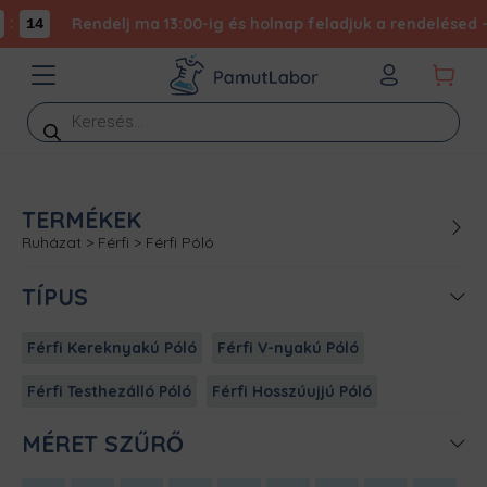
:
Rendelj ma 13:00-ig és holnap feladjuk a rendelésed - 
14
Products
search
TERMÉKEK
Ruházat
>
Férfi
>
Férfi Póló
TÍPUS
Férfi Kereknyakú Póló
Férfi V-nyakú Póló
Férfi Testhezálló Póló
Férfi Hosszúujjú Póló
MÉRET SZŰRŐ