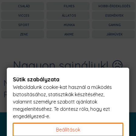
CSALÁD
FILMES
HOBBI-ÉRDEKLŐDÉS
VICCES
ÁLLATOS
ESEMÉNYEK
SPORT
MUNKA
GAMING
ZENE
ANIME
JÁRMŰVEK
Nagyon sajnáljuk! 😥
Sütik szabályzata
Nincs találat erre: "leander Férfi
Weboldalunk cookie-kat használ a működés
Póló"
biztosításához, statisztikák készítéséhez,
valamint személyre szabott ajánlatok
megjelenítéséhez. Te döntesz róla, hogy ezt
engedélyezed-e.
Beállítások