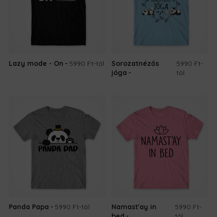
Lazy mode - On
5990 Ft
-tól
Sorozatnézős
5990 Ft
-
jóga
tól
Panda Papa
5990 Ft
-tól
Namast'ay in
5990 Ft
-
bed
tól