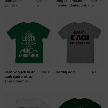
Teendők -
5990 Ft
-
Dolgok, amikbe
5990 Ft
-
Lajhár
tól
mindent beleadok
tól
Nem vagyok lusta,
5990 Ft
-
Maradj dagi
5990 Ft
-tól
csak spórolok az
tól
energiámmal