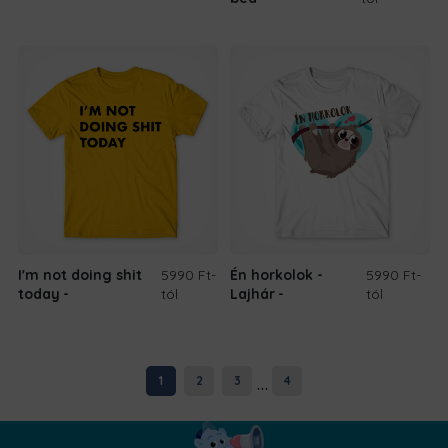
I'm not doing shit
5990 Ft
-
Én horkolok -
5990 Ft
-
today
tól
Lajhár
tól
...
1
2
3
4