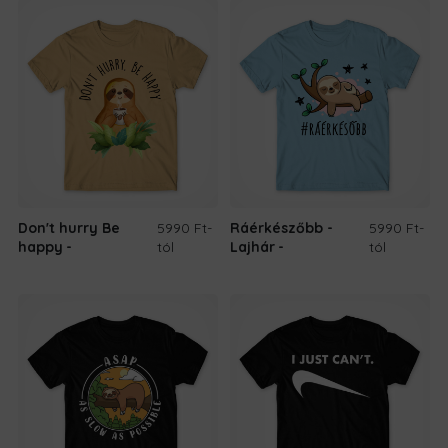
Don't hurry Be
5990 Ft
-
Ráérkészőbb -
5990 Ft
-
happy
tól
Lajhár
tól