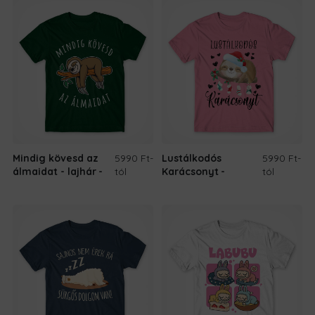
Mindig kövesd az
5990 Ft
-
Lustálkodós
5990 Ft
-
álmaidat - lajhár
tól
Karácsonyt
tól