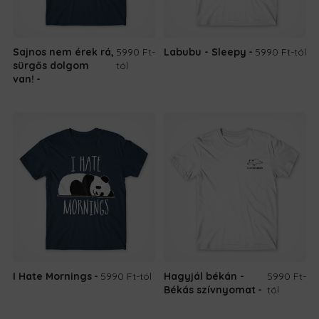
Sajnos nem érek rá,
5990 Ft
-
Labubu - Sleepy
5990 Ft
-tól
sürgős dolgom
tól
van!
I Hate Mornings
5990 Ft
-tól
Hagyjál békán -
5990 Ft
-
Békás szívnyomat
tól