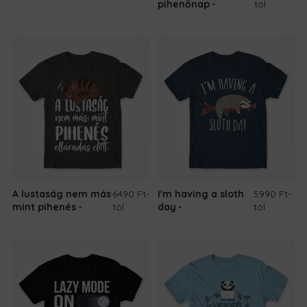
pihenőnap
tól
A lustaság nem más
6490 Ft
-
I'm having a sloth
5990 Ft
-
mint pihenés
tól
day
tól