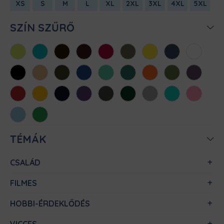
XS
S
M
L
XL
2XL
3XL
4XL
5XL
SZÍN SZŰRŐ
Almazöld
Atollkék
Barna
Bordó
Chili
Cink
Citromsárga
Denim
Fehér
Fekete
Homok
Khaki
Királykék
Menta
Méregzöld
Narancs
Oliva
Padlizsán
Piros
Sárga
Sötétkék
Sötétlila
Sötétszürke
Sötétzöld
Sportszürke
Türkiz
Világos
rózsaszín
Világoskék
Zöld
TÉMÁK
CSALÁD
FILMES
HOBBI-ÉRDEKLŐDÉS