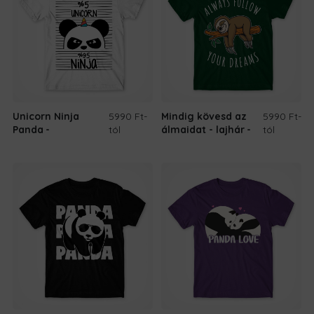
Unicorn Ninja
5990 Ft
-
Mindig kövesd az
5990 Ft
-
Panda
tól
álmaidat - lajhár
tól