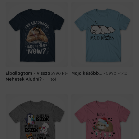
Elballagtam - Vissza
5990 Ft
-
Majd később...
5990 Ft
-tól
Mehetek Aludni?
tól