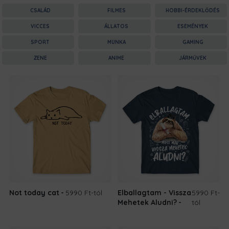
CSALÁD
FILMES
HOBBI-ÉRDEKLŐDÉS
VICCES
ÁLLATOS
ESEMÉNYEK
SPORT
MUNKA
GAMING
ZENE
ANIME
JÁRMŰVEK
Not today cat
5990 Ft
-tól
Elballagtam - Vissza
5990 Ft
-
Mehetek Aludni?
tól