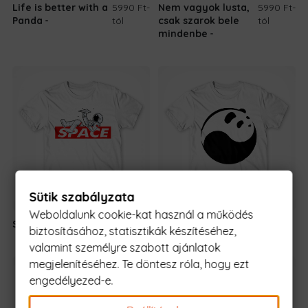
Life is better with a
5990 Ft
-
Nem vagyok lusta,
5990 Ft
-
Panda
tól
csak szarok bele
tól
mindenbe
Sütik szabályzata
Weboldalunk cookie-kat használ a működés
Spaceman
5990 Ft
-tól
Yin Yang Panda
5990 Ft
-tól
biztosításához, statisztikák készítéséhez,
valamint személyre szabott ajánlatok
megjelenítéséhez. Te döntesz róla, hogy ezt
engedélyezed-e.