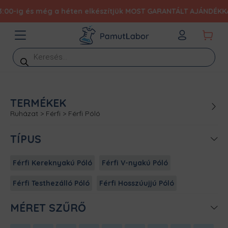
s még a héten elkészítjük MOST GARANTÁLT AJÁNDÉKKAL 19.990 Ft
Products
search
TERMÉKEK
Ruházat
>
Férfi
>
Férfi Póló
TÍPUS
Férfi Kereknyakú Póló
Férfi V-nyakú Póló
Férfi Testhezálló Póló
Férfi Hosszúujjú Póló
MÉRET SZŰRŐ