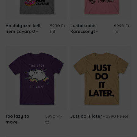
Ha dolgozni kell,
5990 Ft
-
Lustálkodós
5990 Ft
-
nem zavarok!
tól
Karácsonyt
tól
Too lazy to
5990 Ft
-
Just do it later
5990 Ft
-tól
move
tól