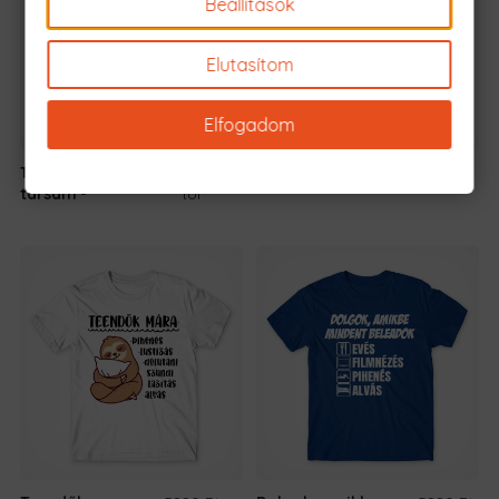
Beállítások
Elutasítom
Elfogadom
Te vagy az én lusti
5990 Ft
-
Sorry, I'm Latte
5990 Ft
-tól
társam
tól