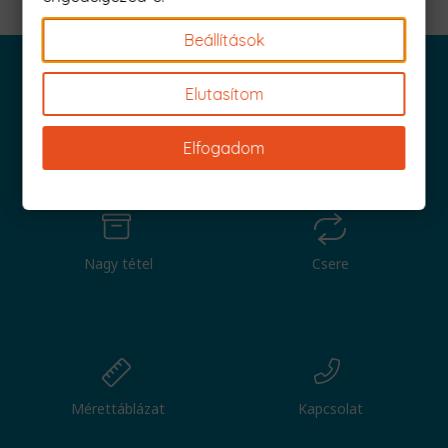
Beállítások
Elutasítom
Iratkozz fel és küldjük is az 1000 Ft értékű kuponod!
Elfogadom
Nagy tétel
Csere
Mérettáblázat
Kapcsolat