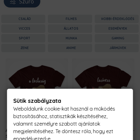
Szűrő
CSALÁD
FILMES
HOBBI-ÉRDEKLŐDÉS
VICCES
ÁLLATOS
ESEMÉNYEK
SPORT
MUNKA
GAMING
ZENE
ANIME
JÁRMŰVEK
Sütik szabályzata
Weboldalunk cookie-kat használ a működés
biztosításához, statisztikák készítéséhez,
valamint személyre szabott ajánlatok
A Lustaság a
5990 Ft
-
A Lustaság a
5990 Ft
-
megjelenítéséhez. Te döntesz róla, hogy ezt
Specialitásom
tól
Specialitásom
tól
engedélyezed-e.