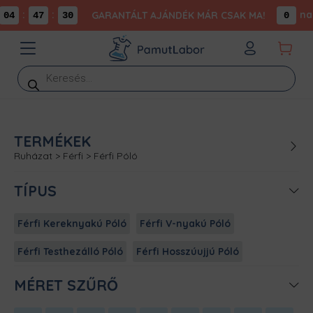
:
:
na
GARANTÁLT AJÁNDÉK MÁR CSAK MA!
04
47
30
0
Products
search
TERMÉKEK
Ruházat
>
Férfi
>
Férfi Póló
TÍPUS
Férfi Kereknyakú Póló
Férfi V-nyakú Póló
Férfi Testhezálló Póló
Férfi Hosszúujjú Póló
MÉRET SZŰRŐ