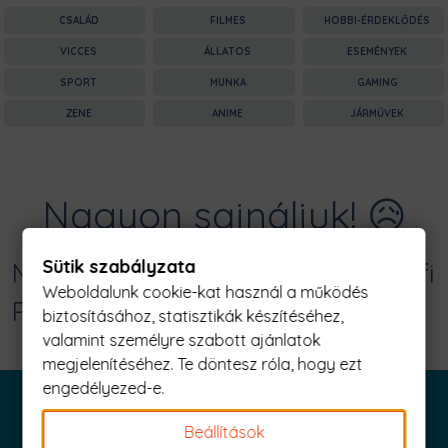
CSALÁD
FILMES
HOBBI-ÉRDEKLŐDÉS
VICCES
ÁLLATOS
ESEMÉNYEK
SPORT
MUNKA
GAMING
ZENE
ANIME
JÁRMŰVEK
Nagyon sajnáljuk! 😥
Sütik szabályzata
Nincs találat erre: "laziness fact Férfi
Weboldalunk cookie-kat használ a működés
Póló"
biztosításához, statisztikák készítéséhez,
valamint személyre szabott ajánlatok
megjelenítéséhez. Te döntesz róla, hogy ezt
engedélyezed-e.
Beállítások