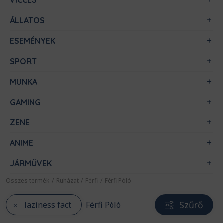
VICCES
ÁLLATOS
ESEMÉNYEK
SPORT
MUNKA
GAMING
ZENE
ANIME
JÁRMŰVEK
Összes termék
/
Ruházat
/
Férfi
/
Férfi Póló
Szűrő
laziness fact
Férfi Póló