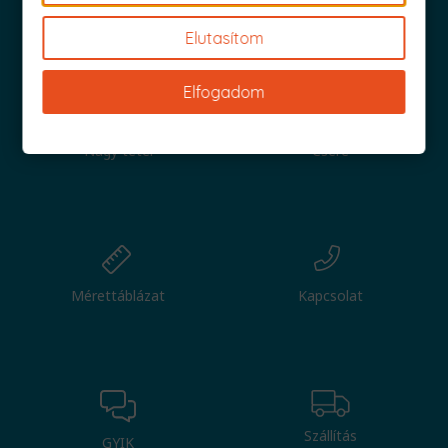
Iratkozz fel és küldjük is az 1000 Ft értékű kuponod!
Elutasítom
Elfogadom
Nagy tétel
Csere
Mérettáblázat
Kapcsolat
Szállítás
GYIK