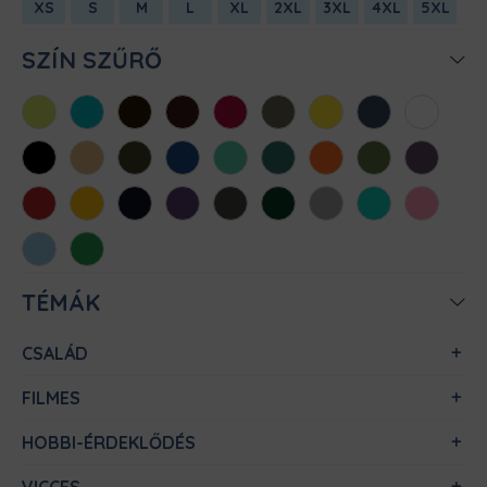
XS
S
M
L
XL
2XL
3XL
4XL
5XL
SZÍN SZŰRŐ
Almazöld
Atollkék
Barna
Bordó
Chili
Cink
Citromsárga
Denim
Fehér
Fekete
Homok
Khaki
Királykék
Menta
Méregzöld
Narancs
Oliva
Padlizsán
Piros
Sárga
Sötétkék
Sötétlila
Sötétszürke
Sötétzöld
Sportszürke
Türkiz
Világos
rózsaszín
Világoskék
Zöld
TÉMÁK
CSALÁD
FILMES
HOBBI-ÉRDEKLŐDÉS