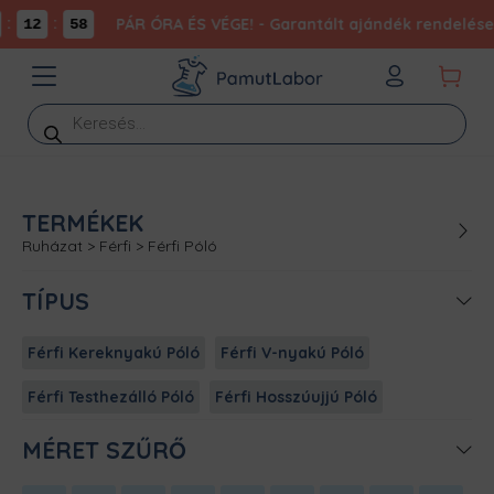
:
:
PÁR ÓRA ÉS VÉGE! - Garantált ajándék rendelésed
12
58
Products
search
TERMÉKEK
Ruházat
>
Férfi
>
Férfi Póló
TÍPUS
Férfi Kereknyakú Póló
Férfi V-nyakú Póló
Férfi Testhezálló Póló
Férfi Hosszúujjú Póló
MÉRET SZŰRŐ