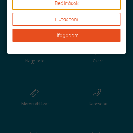
Beállítások
Elutasítom
Iratkozz fel és küldjük is az 1000 Ft értékű kuponod!
Elfogadom
Nagy tétel
Csere
Mérettáblázat
Kapcsolat