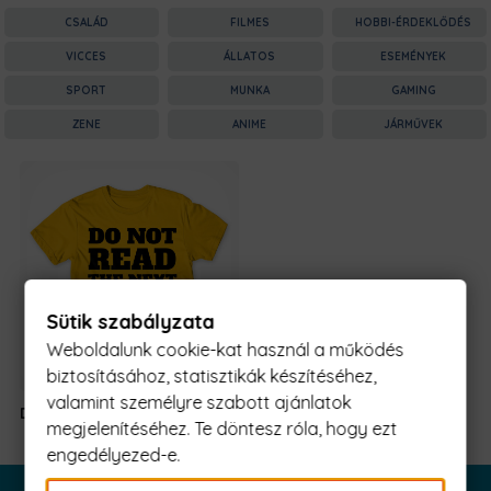
CSALÁD
FILMES
HOBBI-ÉRDEKLŐDÉS
VICCES
ÁLLATOS
ESEMÉNYEK
SPORT
MUNKA
GAMING
ZENE
ANIME
JÁRMŰVEK
Sütik szabályzata
Weboldalunk cookie-kat használ a működés
biztosításához, statisztikák készítéséhez,
valamint személyre szabott ajánlatok
Do not read
5990 Ft
-tól
megjelenítéséhez. Te döntesz róla, hogy ezt
engedélyezed-e.