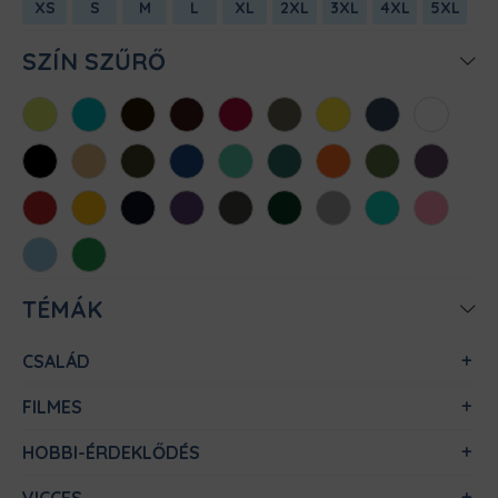
XS
S
M
L
XL
2XL
3XL
4XL
5XL
SZÍN SZŰRŐ
Almazöld
Atollkék
Barna
Bordó
Chili
Cink
Citromsárga
Denim
Fehér
Fekete
Homok
Khaki
Királykék
Menta
Méregzöld
Narancs
Oliva
Padlizsán
Piros
Sárga
Sötétkék
Sötétlila
Sötétszürke
Sötétzöld
Sportszürke
Türkiz
Világos
rózsaszín
Világoskék
Zöld
TÉMÁK
CSALÁD
FILMES
HOBBI-ÉRDEKLŐDÉS