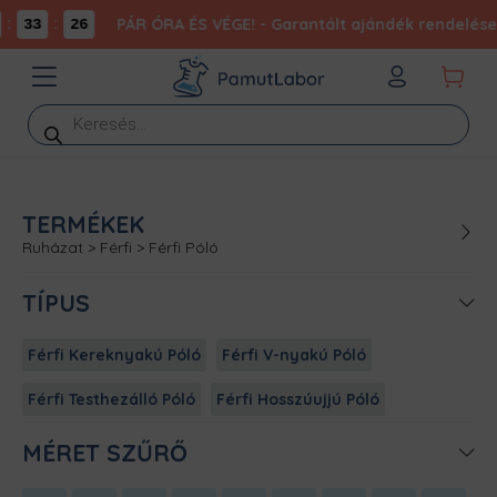
:
:
PÁR ÓRA ÉS VÉGE! - Garantált ajándék rendelésed
33
26
Products
search
TERMÉKEK
Ruházat
>
Férfi
>
Férfi Póló
TÍPUS
Férfi Kereknyakú Póló
Férfi V-nyakú Póló
Férfi Testhezálló Póló
Férfi Hosszúujjú Póló
MÉRET SZŰRŐ