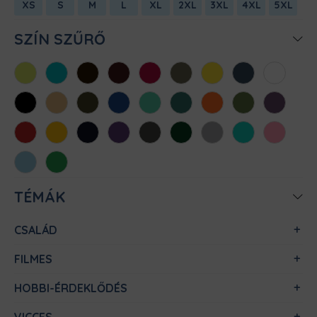
XS
S
M
L
XL
2XL
3XL
4XL
5XL
SZÍN SZŰRŐ
Almazöld
Atollkék
Barna
Bordó
Chili
Cink
Citromsárga
Denim
Fehér
Fekete
Homok
Khaki
Királykék
Menta
Méregzöld
Narancs
Oliva
Padlizsán
Piros
Sárga
Sötétkék
Sötétlila
Sötétszürke
Sötétzöld
Sportszürke
Türkiz
Világos
rózsaszín
Világoskék
Zöld
TÉMÁK
CSALÁD
FILMES
HOBBI-ÉRDEKLŐDÉS