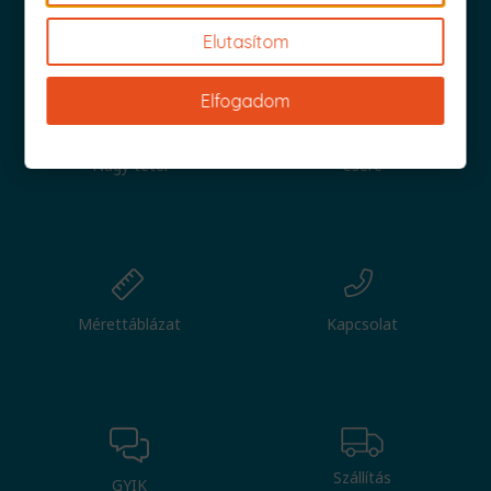
Iratkozz fel és küldjük is az 1000 Ft értékű kuponod!
Elutasítom
Elfogadom
Nagy tétel
Csere
Mérettáblázat
Kapcsolat
Szállítás
GYIK