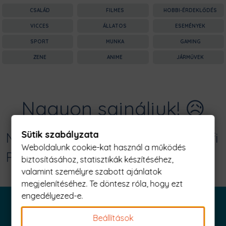
CSALÁD
FILMES
HOBBI-ÉRDEKLŐDÉS
VICCES
ÁLLATOS
ESEMÉNYEK
SPORT
MUNKA
GAMING
ZENE
ANIME
JÁRMŰVEK
Nagyon sajnáljuk! 😥
Sütik szabályzata
Nincs találat erre: "jetsons logo Férfi
Weboldalunk cookie-kat használ a működés
Póló"
biztosításához, statisztikák készítéséhez,
valamint személyre szabott ajánlatok
megjelenítéséhez. Te döntesz róla, hogy ezt
engedélyezed-e.
Beállítások