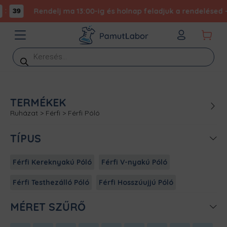
:
Rendelj ma 13:00-ig és holnap feladjuk a rendelésed - 
39
Products
search
TERMÉKEK
Ruházat
>
Férfi
>
Férfi Póló
TÍPUS
Férfi Kereknyakú Póló
Férfi V-nyakú Póló
Férfi Testhezálló Póló
Férfi Hosszúujjú Póló
MÉRET SZŰRŐ