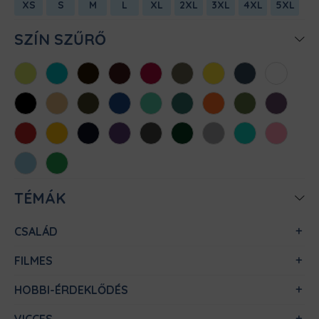
XS
S
M
L
XL
2XL
3XL
4XL
5XL
SZÍN SZŰRŐ
Almazöld
Atollkék
Barna
Bordó
Chili
Cink
Citromsárga
Denim
Fehér
Fekete
Homok
Khaki
Királykék
Menta
Méregzöld
Narancs
Oliva
Padlizsán
Piros
Sárga
Sötétkék
Sötétlila
Sötétszürke
Sötétzöld
Sportszürke
Türkiz
Világos
rózsaszín
Világoskék
Zöld
TÉMÁK
CSALÁD
FILMES
HOBBI-ÉRDEKLŐDÉS