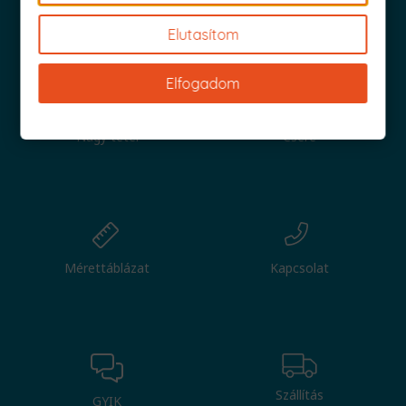
Iratkozz fel és küldjük is az 1000 Ft értékű kuponod!
Elutasítom
Elfogadom
Nagy tétel
Csere
Mérettáblázat
Kapcsolat
Szállítás
GYIK