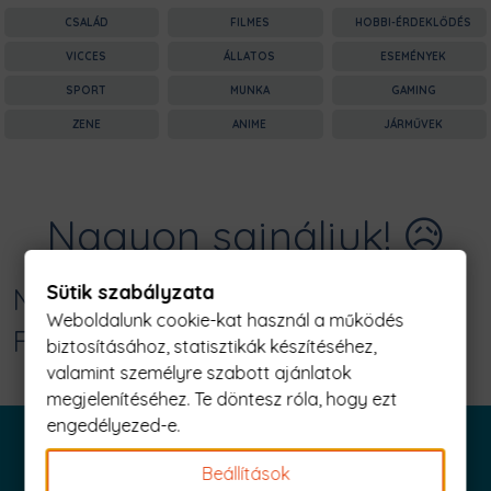
CSALÁD
FILMES
HOBBI-ÉRDEKLŐDÉS
VICCES
ÁLLATOS
ESEMÉNYEK
SPORT
MUNKA
GAMING
ZENE
ANIME
JÁRMŰVEK
Nagyon sajnáljuk! 😥
Sütik szabályzata
Nincs találat erre: "jesus loves us all
Weboldalunk cookie-kat használ a működés
Férfi Póló"
biztosításához, statisztikák készítéséhez,
valamint személyre szabott ajánlatok
megjelenítéséhez. Te döntesz róla, hogy ezt
engedélyezed-e.
Beállítások