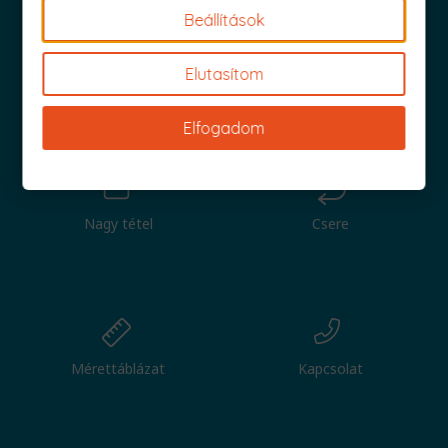
Beállítások
Elutasítom
Iratkozz fel és küldjük is az 1000 Ft értékű kuponod!
Elfogadom
Nagy tétel
Csere
Mérettáblázat
Kapcsolat