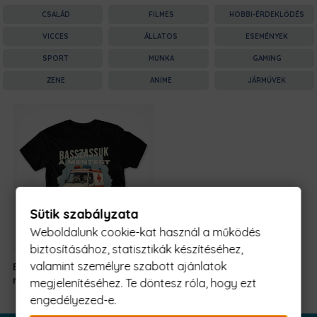
CSALÁD
FILMES
HOBBI-ÉRDEKLŐDÉS
VICCES
ÁLLATOS
ESEMÉNYEK
SPORT
MUNKA
GAMING
ZENE
ANIME
JÁRMŰVEK
Sütik szabályzata
Weboldalunk cookie-kat használ a működés
biztosításához, statisztikák készítéséhez,
valamint személyre szabott ajánlatok
Basszassuk a
5990 Ft
-
mentést
tól
megjelenítéséhez. Te döntesz róla, hogy ezt
engedélyezed-e.