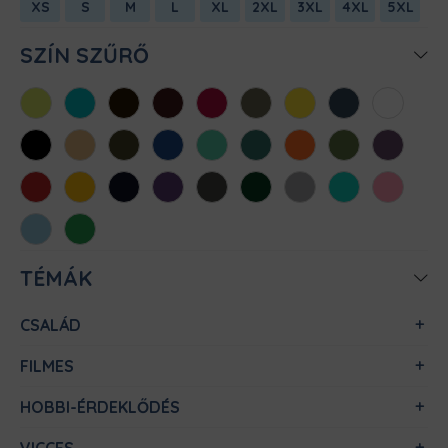
XS
S
M
L
XL
2XL
3XL
4XL
5XL
SZÍN SZŰRŐ
Almazöld
Atollkék
Barna
Bordó
Chili
Cink
Citromsárga
Denim
Fehér
Fekete
Homok
Khaki
Királykék
Menta
Méregzöld
Narancs
Oliva
Padlizsán
Piros
Sárga
Sötétkék
Sötétlila
Sötétszürke
Sötétzöld
Sportszürke
Türkiz
Világos
rózsaszín
Világoskék
Zöld
TÉMÁK
CSALÁD
FILMES
HOBBI-ÉRDEKLŐDÉS