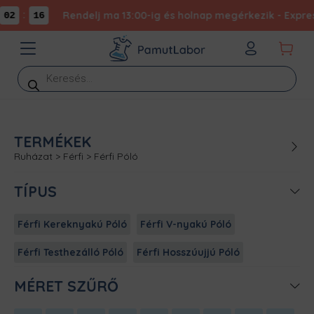
:
Rendelj ma 13:00-ig és holnap megérkezik - Express
02
16
Products
search
TERMÉKEK
Ruházat
>
Férfi
>
Férfi Póló
TÍPUS
Férfi Kereknyakú Póló
Férfi V-nyakú Póló
Férfi Testhezálló Póló
Férfi Hosszúujjú Póló
MÉRET SZŰRŐ