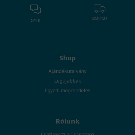
Szállítás
GYIK
Shop
Ajándékutalvány
Legújabbak
Egyedi megrendelés
Rólunk
Csatlakozz a Csapathoz