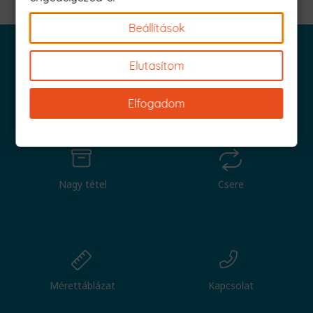
Beállítások
Elutasítom
Iratkozz fel és küldjük is az 1000 Ft értékű kuponod!
Elfogadom
Nagy tétel
Csere
Mérettáblázat
Kapcsolat