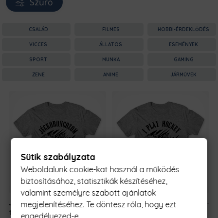
Szűrő
CSALÁD
FILMES
HOBBI-ÉRDEKLŐDÉS
VICCES
ÁLLATOS
ESEMÉNYEK
SPORT
MUNKA
GAMING
ZENE
ANIME
JÁRMŰVEK
Sütik szabályzata
Weboldalunk cookie-kat használ a működés
biztosításához, statisztikák készítéséhez,
valamint személyre szabott ajánlatok
Jégkorongozom
5990 Ft
-
Jégkorongozom
5990 Ft
-
megjelenítéséhez. Te döntesz róla, hogy ezt
tehát Vagyok
tól
tehát Vagyok
tól
engedélyezed-e.