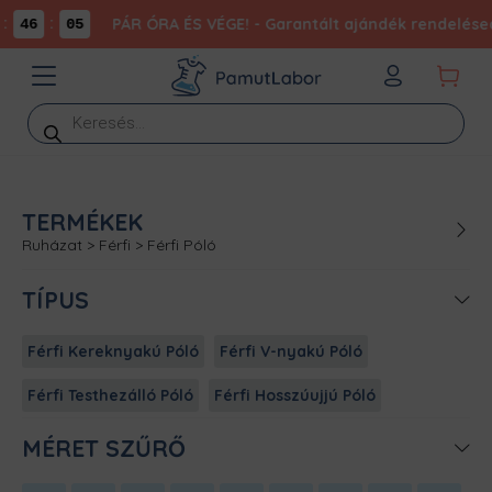
:
:
PÁR ÓRA ÉS VÉGE! - Garantált ajándék rendelésed
46
05
Products
search
TERMÉKEK
Ruházat
>
Férfi
>
Férfi Póló
TÍPUS
Férfi Kereknyakú Póló
Férfi V-nyakú Póló
Férfi Testhezálló Póló
Férfi Hosszúujjú Póló
MÉRET SZŰRŐ