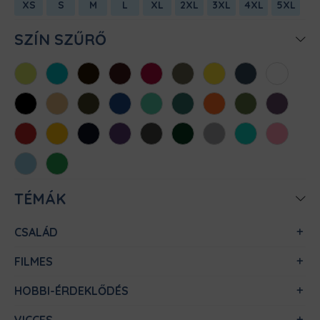
XS
S
M
L
XL
2XL
3XL
4XL
5XL
SZÍN SZŰRŐ
Almazöld
Atollkék
Barna
Bordó
Chili
Cink
Citromsárga
Denim
Fehér
Fekete
Homok
Khaki
Királykék
Menta
Méregzöld
Narancs
Oliva
Padlizsán
Piros
Sárga
Sötétkék
Sötétlila
Sötétszürke
Sötétzöld
Sportszürke
Türkiz
Világos
rózsaszín
Világoskék
Zöld
TÉMÁK
CSALÁD
FILMES
HOBBI-ÉRDEKLŐDÉS