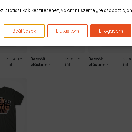
 statisztikák készítéséhez, valamint személyre szabott ajánl
Beállítások
Elutasítom
Elfogadom
5990 Ft
-
Beszólt
5990 Ft
-
Beszólt
5990
tól
elástam
tól
elástam
tól