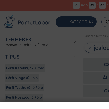
nap
:
:
0
05
46
Pro
KATEGÓRIÁK
sea
Összes termék
/
TERMÉKEK
Ruházat
>
Férfi
>
Férfi Póló
jealo
TÍPUS
C
Férfi Kereknyakú Póló
ÁL
Férfi V-nyakú Póló
Férfi Testhezálló Póló
G
Férfi Hosszúujjú Póló