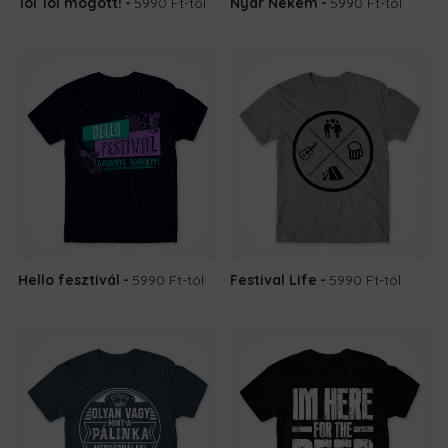
Toi Toi mögött!
5990 Ft
-tól
Nyár Nekem
5990 Ft
-tól
Hello fesztivál
5990 Ft
-tól
Festival Life
5990 Ft
-tól