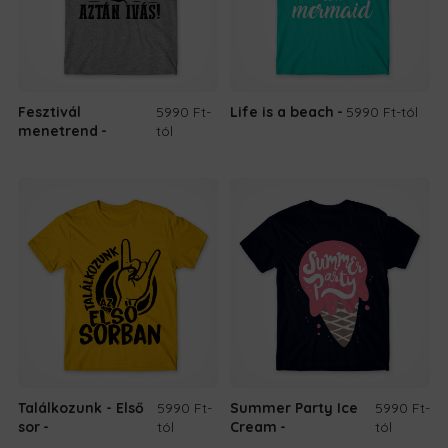
Fesztivál
5990 Ft
-
Life is a beach
5990 Ft
-tól
menetrend
tól
Találkozunk - Első
5990 Ft
-
Summer Party Ice
5990 Ft
-
sor
tól
Cream
tól