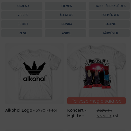
CSALÁD
FILMES
HOBBI-ÉRDEKLŐDÉS
VICCES
ÁLLATOS
ESEMÉNYEK
SPORT
MUNKA
GAMING
ZENE
ANIME
JÁRMŰVEK
Tervezd meg a sajátod
Alkohol Logo
5990 Ft
-tól
Koncert -
8.690
Ft
Original
Current
MyLife
6.690
Ft
-tól
price
price
was:
is: