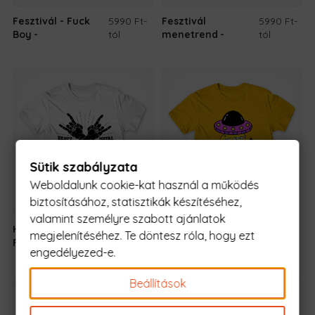
Fesztivál - Fuck
5990 Ft
-
Fesztivál
5990 Ft
-
Boy
tól
menetrend
tól
Sütik szabályzata
Weboldalunk cookie-kat használ a működés
biztosításához, statisztikák készítéséhez,
valamint személyre szabott ajánlatok
Heavy Metal Rock
5990 Ft
-
Ki itt belépsz
5990 Ft
-tól
megjelenítéséhez. Te döntesz róla, hogy ezt
Festival
tól
engedélyezed-e.
Beállítások