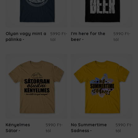
Olyan vagy mint a
5990 Ft
-
I'm here for the
5990 Ft
-
pálinka
tól
beer
tól
Kényelmes
5990 Ft
-
No Summertime
5990 Ft
-
Sátor
tól
Sadness
tól