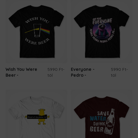
8.690 Ft.
6.690 Ft.
Wish You Were
5990 Ft
-
Everyone -
5990 Ft
-
Beer
tól
Pedro
tól