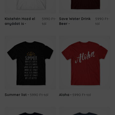
Kistehén Hozd el
5990 Ft
-
Save Water Drink
5990 Ft
-
anyádat is
tól
Beer
tól
Summer list
5990 Ft
-tól
Aloha
5990 Ft
-tól