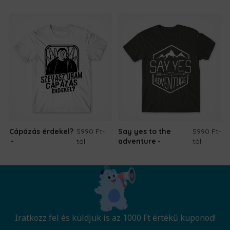
Cápázás érdekel?
5990 Ft
-
Say yes to the
5990 Ft
-
tól
adventure
tól
Iratkozz fel és küldjük is az 1000 Ft értékű kuponod!