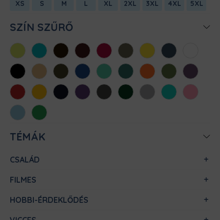
XS
S
M
L
XL
2XL
3XL
4XL
5XL
SZÍN SZŰRŐ
Almazöld
Atollkék
Barna
Bordó
Chili
Cink
Citromsárga
Denim
Fehér
Fekete
Homok
Khaki
Királykék
Menta
Méregzöld
Narancs
Oliva
Padlizsán
Piros
Sárga
Sötétkék
Sötétlila
Sötétszürke
Sötétzöld
Sportszürke
Türkiz
Világos
rózsaszín
Világoskék
Zöld
TÉMÁK
CSALÁD
FILMES
HOBBI-ÉRDEKLŐDÉS