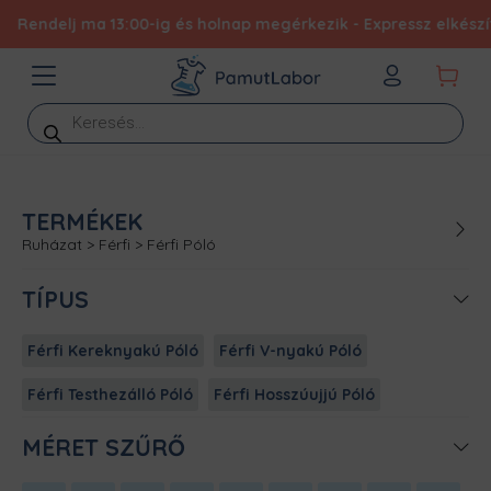
delj ma 13:00-ig és holnap megérkezik - Expressz elkészítéssel
Products
search
TERMÉKEK
Ruházat
>
Férfi
>
Férfi Póló
TÍPUS
Férfi Kereknyakú Póló
Férfi V-nyakú Póló
Férfi Testhezálló Póló
Férfi Hosszúujjú Póló
MÉRET SZŰRŐ