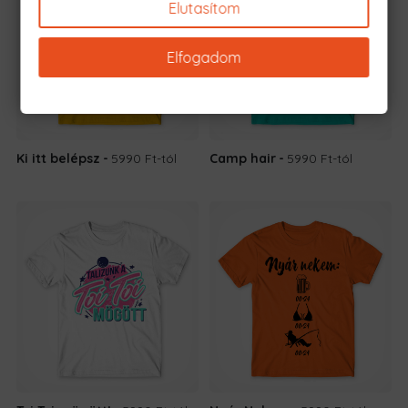
Elutasítom
Elfogadom
Ki itt belépsz
5990 Ft
-tól
Camp hair
5990 Ft
-tól