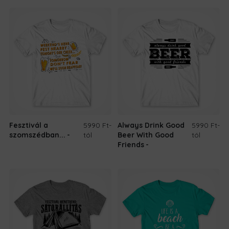
Fesztivál a
5990 Ft
-
Always Drink Good
5990 Ft
-
szomszédban...
tól
Beer With Good
tól
Friends