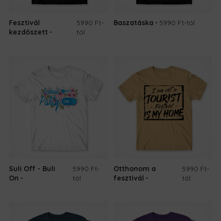
Fesztivál
5990 Ft
-
Baszatáska
5990 Ft
-tól
kezdőszett
tól
Suli Off - Buli
5990 Ft
-
Otthonom a
5990 Ft
-
On
tól
fesztivál
tól