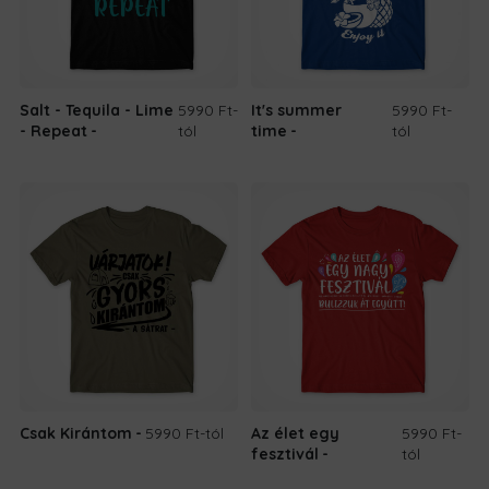
Salt - Tequila - Lime
5990 Ft
-
It's summer
5990 Ft
-
- Repeat
tól
time
tól
Csak Kirántom
5990 Ft
-tól
Az élet egy
5990 Ft
-
fesztivál
tól