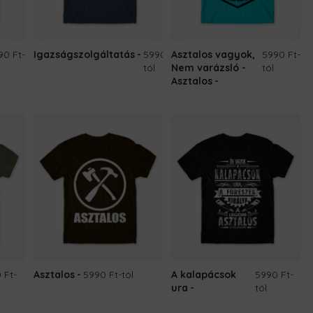
90 Ft
-
Igazságszolgáltatás
5990 Ft
Asztalos vagyok,
-
5990 Ft
-
tól
Nem varázsló -
tól
Asztalos
 Ft
-
Asztalos
5990 Ft
-tól
A kalapácsok
5990 Ft
-
ura
tól