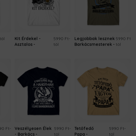
tól
Kit Érdekel -
5990 Ft
-
Legjobbak lesznek
5990 Ft
-
Asztalos
tól
Barkácsmesterek
tól
90 Ft
-
Veszélyesen Élek
5990 Ft
-
Tetőfedő
5990 Ft
-
- Barkács
tól
Papa
tól