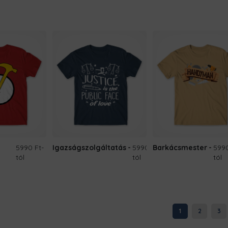
5990 Ft
-
Igazságszolgáltatás
5990 Ft
Barkácsmester
-
5990
tól
tól
tól
1
2
3