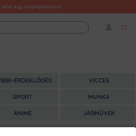
éd lehet egy meglepetés póló!
OBBI-ÉRDEKLŐDÉS
VICCES
SPORT
MUNKA
ANIME
JÁRMŰVEK