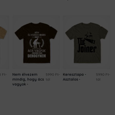
 Ft
-
Nem élvezem
5990 Ft
-
Keresztapa -
5990 Ft
-
mindig, hogy ács
tól
Asztalos
tól
vagyok