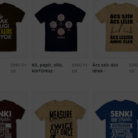
5990 Ft
-
Kő, papír, olló,
5990 Ft
-
Ács szív ács
599
tól
körfűrész
tól
lélek
tól