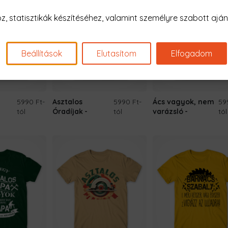
 statisztikák készítéséhez, valamint személyre szabott ajánl
Beállítások
Elutasítom
Elfogadom
5990 Ft
-
Asztalos
5990 Ft
-
Ács vagyok, nem
59
tól
Óradíjak
tól
varázsló
tól