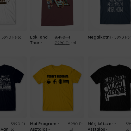
5990 Ft
-tól
Loki and
8.490
Ft
Megalkotni
5990 Ft
-
Original
Current
Thor
7.990
Ft
-tól
price
price
was:
is:
8.490 Ft.
7.990 Ft.
5990 Ft
-
Mai Program -
5990 Ft
-
Mérj kétszer -
59
 van
tól
Asztalos
tól
Asztalos
tól