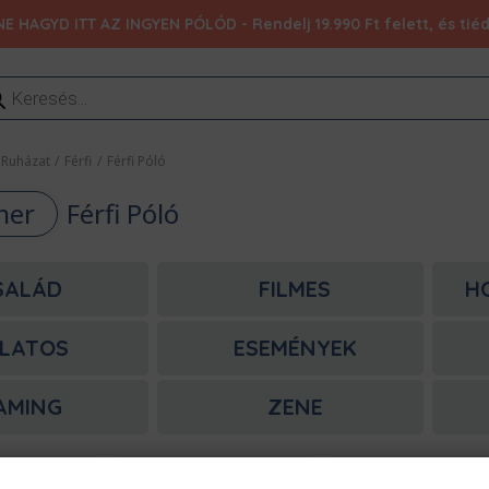
NE HAGYD ITT AZ INGYEN PÓLÓD - Rendelj 19.990 Ft felett, és ti
ducts
rch
Ruházat
/
Férfi
/
Férfi Póló
mer
Férfi Póló
SALÁD
FILMES
H
LATOS
ESEMÉNYEK
AMING
ZENE