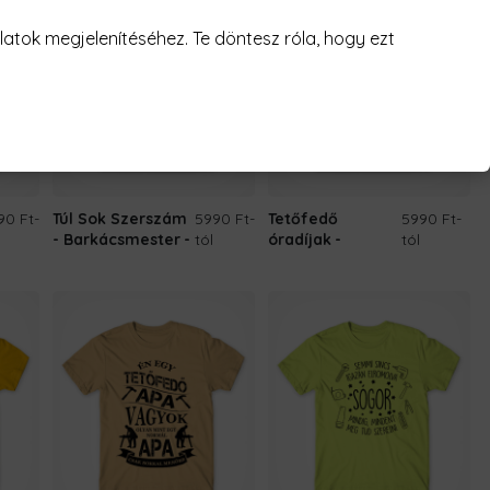
atok megjelenítéséhez. Te döntesz róla, hogy ezt
90 Ft
-
Túl Sok Szerszám
5990 Ft
-
Tetőfedő
5990 Ft
-
- Barkácsmester
tól
óradíjak
tól