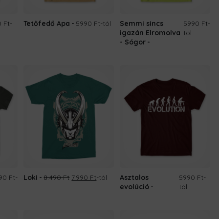
 Ft
-
Tetőfedő Apa
5990 Ft
-tól
Semmi sincs
5990 Ft
-
igazán Elromolva
tól
- Sógor
Original
Current
90 Ft
-
Loki
8.490
Ft
7.990
Ft
-tól
Asztalos
5990 Ft
-
price
price
evolúció
tól
was:
is:
8.490 Ft.
7.990 Ft.