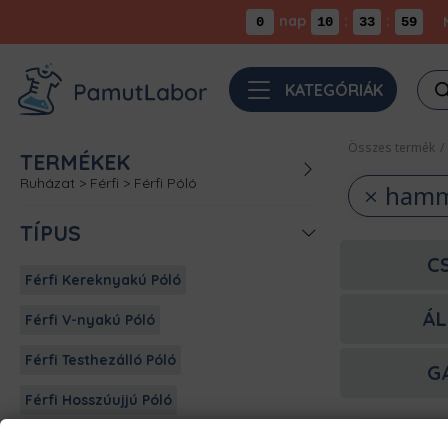
nap
:
:
0
10
33
58
Pro
KATEGÓRIÁK
sea
Összes termék
/
TERMÉKEK
Ruházat
>
Férfi
>
Férfi Póló
ham
TÍPUS
C
Férfi Kereknyakú Póló
ÁL
Férfi V-nyakú Póló
Férfi Testhezálló Póló
G
Férfi Hosszúujjú Póló