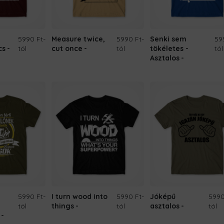
5990 Ft
-
Measure twice,
5990 Ft
-
Senki sem
59
cs
tól
cut once
tól
tökéletes -
tól
Asztalos
5990 Ft
-
I turn wood into
5990 Ft
-
Jóképű
5990
tól
things
tól
asztalos
tól