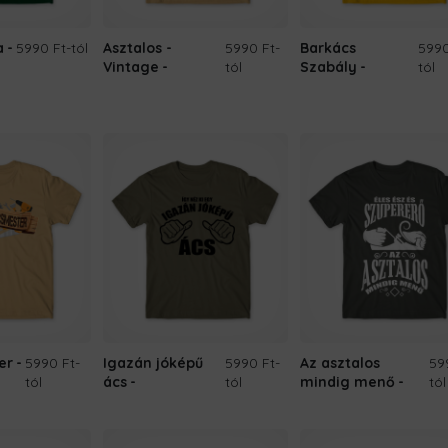
a
5990 Ft
-tól
Asztalos -
5990 Ft
-
Barkács
5990
Vintage
tól
Szabály
tól
er
5990 Ft
-
Igazán jóképű
5990 Ft
-
Az asztalos
59
tól
ács
tól
mindig menő
tól