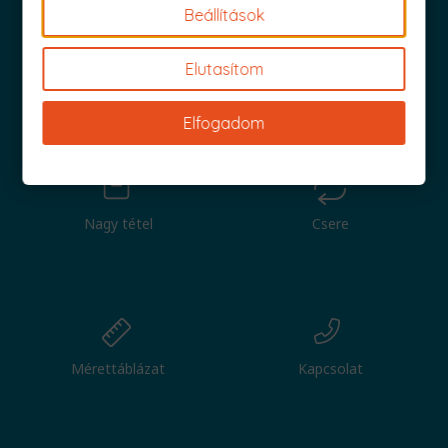
Beállítások
Elutasítom
Iratkozz fel és küldjük is az 1000 Ft értékű kuponod!
Elfogadom
Nagy tétel
Csere
Mérettáblázat
Kapcsolat