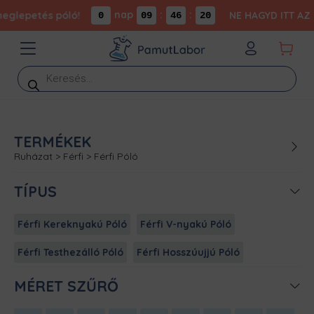
nap
:
:
eglepetés póló!
NE HAGYD ITT AZ IN
0
09
46
20
Products
search
TERMÉKEK
Ruházat
>
Férfi
>
Férfi Póló
TÍPUS
Férfi Kereknyakú Póló
Férfi V-nyakú Póló
Férfi Testhezálló Póló
Férfi Hosszúujjú Póló
MÉRET SZŰRŐ