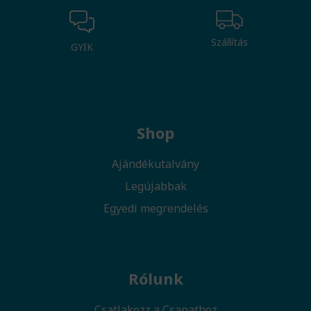
Szállítás
GYIK
Shop
Ajándékutalvány
Legújabbak
Egyedi megrendelés
Rólunk
Csatlakozz a Csapathoz