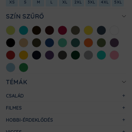
XS
S
M
L
XL
2XL
3XL
4XL
5XL
SZÍN SZŰRŐ
Almazöld
Atollkék
Barna
Bordó
Chili
Cink
Citromsárga
Denim
Fehér
Fekete
Homok
Khaki
Királykék
Menta
Méregzöld
Narancs
Oliva
Padlizsán
Piros
Sárga
Sötétkék
Sötétlila
Sötétszürke
Sötétzöld
Sportszürke
Türkiz
Világos
rózsaszín
Világoskék
Zöld
TÉMÁK
CSALÁD
FILMES
HOBBI-ÉRDEKLŐDÉS