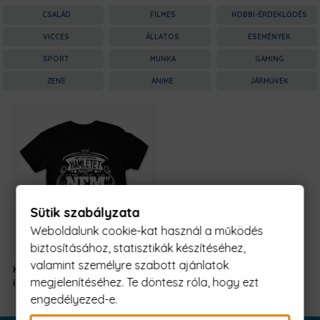
CSALÁD
FILMES
HOBBI-ÉRDEKLŐDÉS
VICCES
ÁLLATOS
ESEMÉNYEK
SPORT
MUNKA
GAMING
ZENE
ANIME
JÁRMŰVEK
Sütik szabályzata
Weboldalunk cookie-kat használ a működés
biztosításához, statisztikák készítéséhez,
valamint személyre szabott ajánlatok
Hogy Hamletet
5990 Ft
-
megjelenítéséhez. Te döntesz róla, hogy ezt
idézzem
tól
engedélyezed-e.