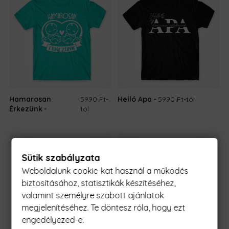
Hamarosan
5990 Ft
-
Helló Apa
5990 Ft
-tól
Érkezünk
tól
Sütik szabályzata
Weboldalunk cookie-kat használ a működés
biztosításához, statisztikák készítéséhez,
valamint személyre szabott ajánlatok
megjelenítéséhez. Te döntesz róla, hogy ezt
engedélyezed-e.