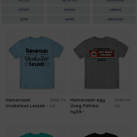
VICCES
ÁLLATOS
ESEMÉNYEK
SPORT
MUNKA
GAMING
ZENE
ANIME
JÁRMŰVEK
Hamarosan
5990 Ft
-
Hamarosan egy
5990 Ft
-
Unokatesó Leszek
tól
Üveg Pálinka
tól
nyilik