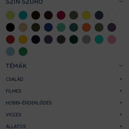
SZÍN SZŰRŐ
Almazöld
Atollkék
Barna
Bordó
Chili
Cink
Citromsárga
Denim
Fehér
Fekete
Homok
Khaki
Királykék
Menta
Méregzöld
Narancs
Oliva
Padlizsán
Piros
Sárga
Sötétkék
Sötétlila
Sötétszürke
Sötétzöld
Sportszürke
Türkiz
Világos
rózsaszín
Világoskék
Zöld
TÉMÁK
CSALÁD
FILMES
HOBBI-ÉRDEKLŐDÉS
VICCES
ÁLLATOS