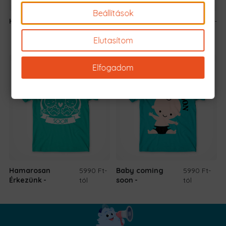
Beállítások
Helló Apa
5990 Ft
-tól
Hamarosan
5990 Ft
-
Unokatesó Leszek
tól
Elutasítom
Elfogadom
Hamarosan
5990 Ft
-
Baby coming
5990 Ft
-
Érkezünk
tól
soon
tól