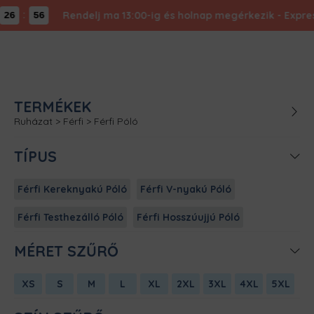
:
Rendelj ma 13:00-ig és holnap megérkezik - Expressz
26
56
TERMÉKEK
Ruházat
>
Férfi
>
Férfi Póló
TÍPUS
Férfi Kereknyakú Póló
Férfi V-nyakú Póló
Férfi Testhezálló Póló
Férfi Hosszúujjú Póló
MÉRET SZŰRŐ
XS
S
M
L
XL
2XL
3XL
4XL
5XL