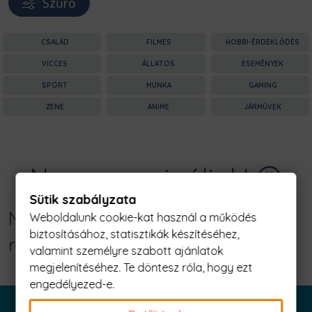
Szűrő
CSALÁD
FILMES
HOBBI-ÉRDEKLŐDÉS
VICCES
ÁLLATOS
ESEMÉNYEK
SPORT
MUNKA
GAMING
ZENE
ANIME
JÁRMŰVEK
Nagyon sajnáljuk! 😥
Sütik szabályzata
Nincs találat erre: "hamarosan
Weboldalunk cookie-kat használ a működés
biztosításához, statisztikák készítéséhez,
részegek leszünk Férfi Póló"
valamint személyre szabott ajánlatok
megjelenítéséhez. Te döntesz róla, hogy ezt
engedélyezed-e.