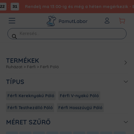
:
Rendelj ma 13:00-ig és még a héten megérkezik - Ex
2
31
Products
search
TERMÉKEK
Ruházat
>
Férfi
>
Férfi Póló
TÍPUS
Férfi Kereknyakú Póló
Férfi V-nyakú Póló
Férfi Testhezálló Póló
Férfi Hosszúujjú Póló
MÉRET SZŰRŐ