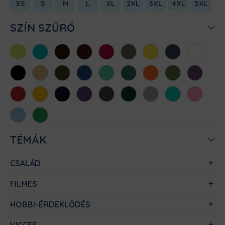
XS
S
M
L
XL
2XL
3XL
4XL
5XL
SZÍN SZŰRŐ
Almazöld
Atollkék
Barna
Bordó
Chili
Cink
Citromsárga
Denim
Fehér
Fekete
Homok
Khaki
Királykék
Menta
Méregzöld
Narancs
Oliva
Padlizsán
Piros
Sárga
Sötétkék
Sötétlila
Sötétszürke
Sötétzöld
Sportszürke
Türkiz
Világos
rózsaszín
Világoskék
Zöld
TÉMÁK
CSALÁD
FILMES
HOBBI-ÉRDEKLŐDÉS