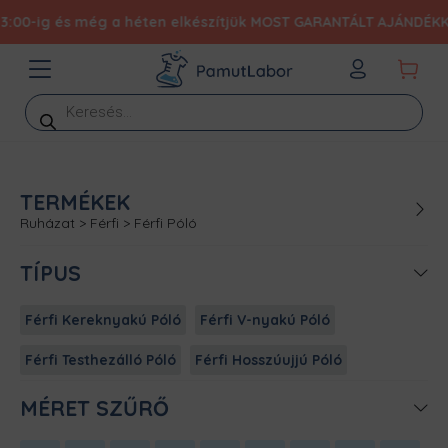
és még a héten elkészítjük MOST GARANTÁLT AJÁNDÉKKAL 19.990 F
Products
search
TERMÉKEK
Ruházat
>
Férfi
>
Férfi Póló
TÍPUS
Férfi Kereknyakú Póló
Férfi V-nyakú Póló
Férfi Testhezálló Póló
Férfi Hosszúujjú Póló
MÉRET SZŰRŐ