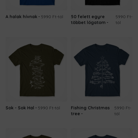
A halak hívnak
5990 Ft
-tól
50 felett egyre
5990 Ft
-
többet lógatom
tól
Sok - Sok Hal
5990 Ft
-tól
Fishing Christmas
5990 Ft
-
tree
tól