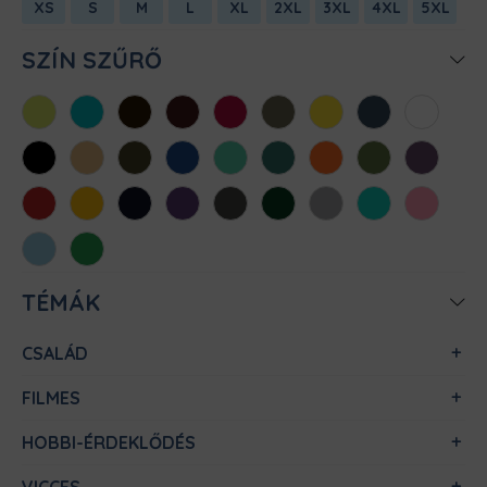
XS
S
M
L
XL
2XL
3XL
4XL
5XL
SZÍN SZŰRŐ
Almazöld
Atollkék
Barna
Bordó
Chili
Cink
Citromsárga
Denim
Fehér
Fekete
Homok
Khaki
Királykék
Menta
Méregzöld
Narancs
Oliva
Padlizsán
Piros
Sárga
Sötétkék
Sötétlila
Sötétszürke
Sötétzöld
Sportszürke
Türkiz
Világos
rózsaszín
Világoskék
Zöld
TÉMÁK
CSALÁD
FILMES
HOBBI-ÉRDEKLŐDÉS