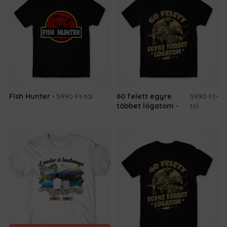
Fish Hunter
5990 Ft
-tól
60 felett egyre
5990 Ft
-
többet lógatom
tól