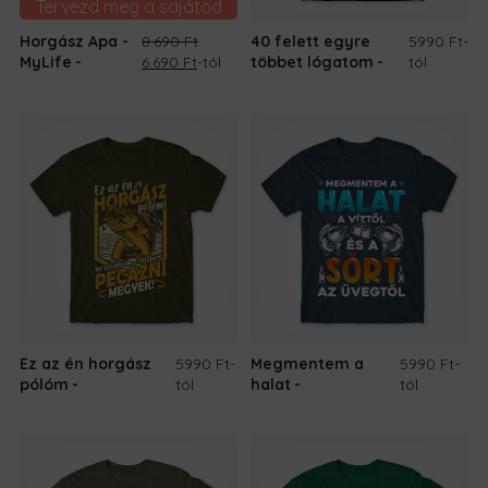
Tervezd meg a sajátod
Horgász Apa -
8.690
Ft
40 felett egyre
5990 Ft
-
Original
Current
MyLife
6.690
Ft
-tól
többet lógatom
tól
price
price
was:
is:
8.690 Ft.
6.690 Ft.
Ez az én horgász
5990 Ft
-
Megmentem a
5990 Ft
-
pólóm
tól
halat
tól