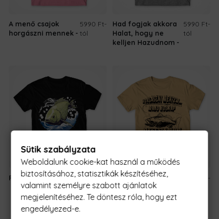
A menő csajok
5990 Ft
-
Had fogjak akkora
5990 Ft
-
horgászni mennek
tól
Halat, hogy ne
tól
kelljen Hazudnom
Sütik szabályzata
Weboldalunk cookie-kat használ a működés
biztosításához, statisztikák készítéséhez,
Ponty - Hullám
5990 Ft
-tól
Horgászni mentem
5990 Ft
-
valamint személyre szabott ajánlatok
- majd Holnap
tól
Megcsinálom
megjelenítéséhez. Te döntesz róla, hogy ezt
engedélyezed-e.