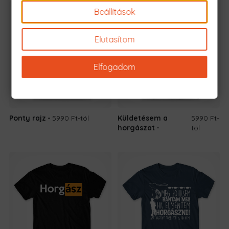
Beállítások
Elutasítom
Elfogadom
Ponty rajz
5990 Ft
-tól
Küldetésem a
5990 Ft
-
horgászat
tól