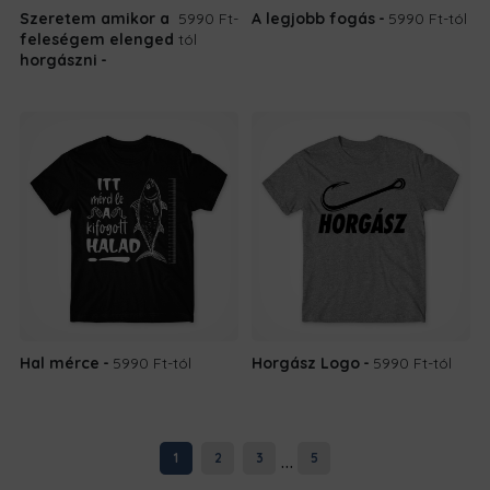
Szeretem amikor a
5990 Ft
-
A legjobb fogás
5990 Ft
-tól
feleségem elenged
tól
horgászni
Hal mérce
5990 Ft
-tól
Horgász Logo
5990 Ft
-tól
...
1
2
3
5