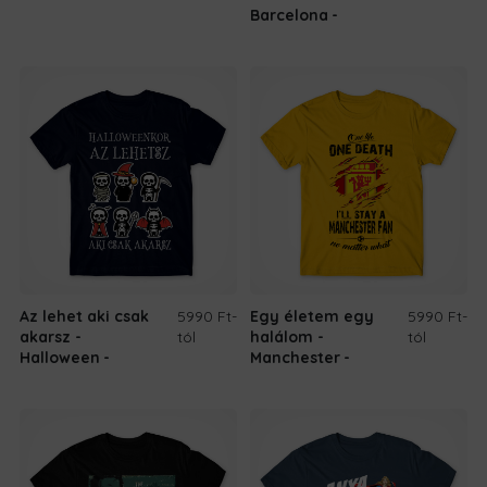
Barcelona
Az lehet aki csak
5990 Ft
-
Egy életem egy
5990 Ft
-
akarsz -
tól
halálom -
tól
Halloween
Manchester