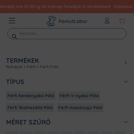
j ma 13:00-ig és holnap feladjuk a rendelésed - Expressz elkész
Products
search
TERMÉKEK
Ruházat
>
Férfi
>
Férfi Póló
TÍPUS
Férfi Kereknyakú Póló
Férfi V-nyakú Póló
Férfi Testhezálló Póló
Férfi Hosszúujjú Póló
MÉRET SZŰRŐ