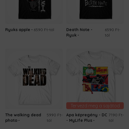
Ryuks apple
6590 Ft
-tól
Death Note -
6590 Ft
-
Ryuk
tól
Tervezd meg a sajátod
The walking dead
5990 Ft
-
Apa képregény - DC
7190 Ft
-
photo
tól
- MyLife Plus
tól