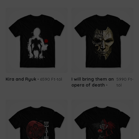
Kira and Ryuk
6590 Ft
-tól
I will bring them an
5990 Ft
-
opera of death
tól