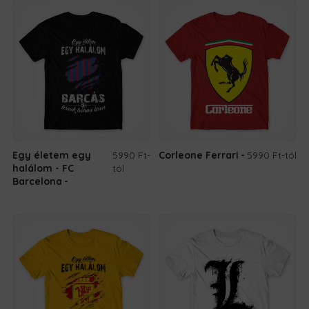
Egy életem egy
5990 Ft
-
Corleone Ferrari
5990 Ft
-tól
halálom - FC
tól
Barcelona