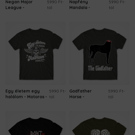
Negan Major
5990 Ft
-
Napfény
5990 Ft
-
League
tól
Mandala
tól
Egy életem egy
5990 Ft
-
Godfather
5990 Ft
-
halálom - Motoros
tól
Horse
tól