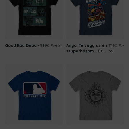
Good Bad Dead
5990 Ft
-tól
Anya, Te vagy az én
7190 Ft
-
szuperhősöm - DC
tól