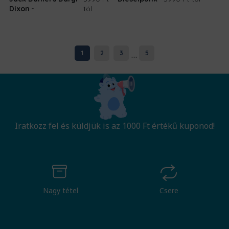
Dixon
tól
...
1
2
3
5
Iratkozz fel és küldjük is az 1000 Ft értékű kuponod!
Nagy tétel
Csere