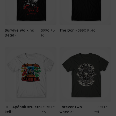
Survive Walking
5990 Ft
-
The Don
5990 Ft
-tól
Dead
tól
JL - Apának születni
7190 Ft
-
Forever two
5990 Ft
-
kell
tól
wheels
tól