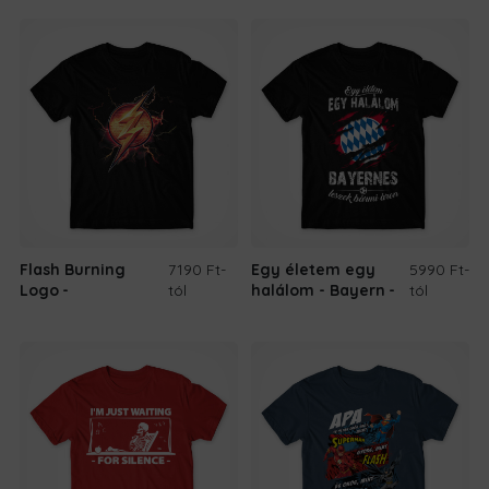
Flash Burning
7190 Ft
-
Egy életem egy
5990 Ft
-
Logo
tól
halálom - Bayern
tól