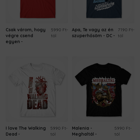
Csak várom, hogy
5990 Ft
-
Apa, Te vagy az én
7190 Ft
-
végre csend
tól
szuperhősöm - DC
tól
egyen
I love The Walking
5990 Ft
-
Malenia -
5990 Ft
-
Dead
tól
Meghaltál
tól