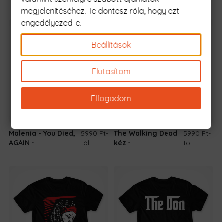
megjelenítéséhez. Te döntesz róla, hogy ezt
engedélyezed-e.
Beállítások
Elutasítom
Elfogadom
Malenia - You Died,
5990 Ft
-
The Walking Dead
5990 Ft
-
AGAIN
tól
kéz
tól