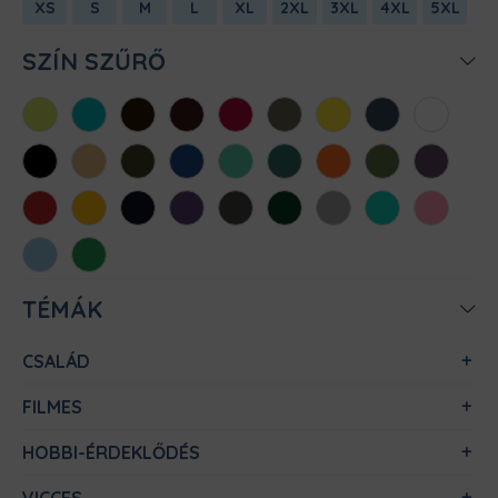
XS
S
M
L
XL
2XL
3XL
4XL
5XL
SZÍN SZŰRŐ
Almazöld
Atollkék
Barna
Bordó
Chili
Cink
Citromsárga
Denim
Fehér
Fekete
Homok
Khaki
Királykék
Menta
Méregzöld
Narancs
Oliva
Padlizsán
Piros
Sárga
Sötétkék
Sötétlila
Sötétszürke
Sötétzöld
Sportszürke
Türkiz
Világos
rózsaszín
Világoskék
Zöld
TÉMÁK
CSALÁD
FILMES
HOBBI-ÉRDEKLŐDÉS