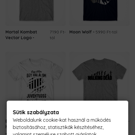
Mortal Kombat
7190 Ft
-
Moon Wolf
5990 Ft
-tól
Vector Logo
tól
Sütik szabályzata
Weboldalunk cookie-kat használ a működés
Egy életem egy
5990 Ft
-
The Walking Dead
5990 Ft
-
biztosításához, statisztikák készítéséhez,
halálom -
tól
Evolúció
tól
Juventus
valamint személyre szabott ajánlatok