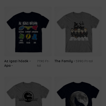
Az igazi hősök -
7190 Ft
-
The Family
5990 Ft
-tól
Apa
tól