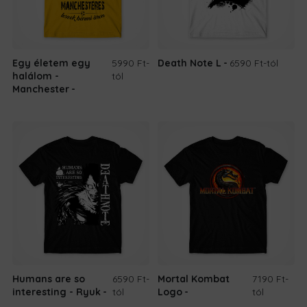
Egy életem egy
5990 Ft
-
Death Note L
6590 Ft
-tól
halálom -
tól
Manchester
Humans are so
6590 Ft
-
Mortal Kombat
7190 Ft
-
interesting - Ryuk
tól
Logo
tól