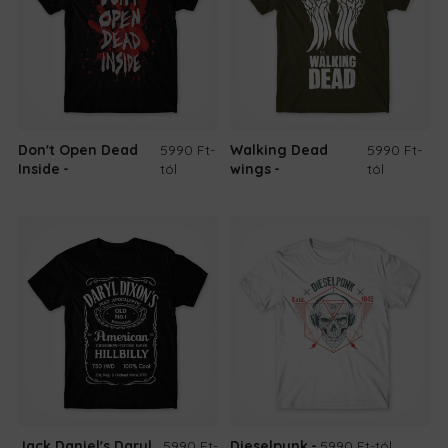
Don't Open Dead
5990 Ft
-
Walking Dead
5990 Ft
-
Inside
tól
wings
tól
Jack Daniel's Daryl
5990 Ft
-
Dieselpunk
5990 Ft
-tól