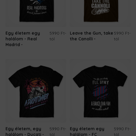
Egy életem egy
5990 Ft
-
Leave the Gun, take
5990 Ft
-
halálom - Real
tól
the Canolli
tól
Madrid
Egy életem, egy
5990 Ft
-
Egy életem egy
5990 Ft
-
halálom - Ducati
tól
halálom - FC
tól