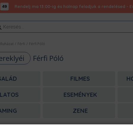
Rendelj ma 13:00-ig és holnap feladjuk a rendelésed - Ex
49
ducts
rch
Ruházat
/
Férfi
/
Férfi Póló
ereklyéi
Férfi Póló
SALÁD
FILMES
H
LATOS
ESEMÉNYEK
AMING
ZENE