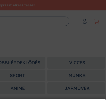
pressz elkészítéssel!
OBBI-ÉRDEKLŐDÉS
VICCES
SPORT
MUNKA
ANIME
JÁRMŰVEK