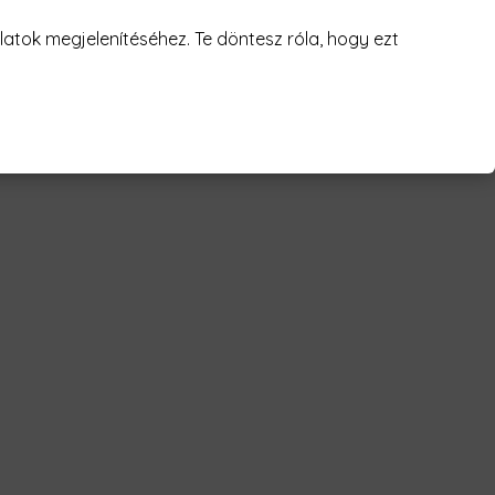
juk! 😥
atok megjelenítéséhez. Te döntesz róla, hogy ezt
reklyéi Férfi Póló"