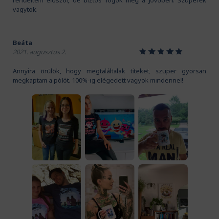
rendeltem először, de biztos fogok még a jövőben. Szuperek
vagytok.
Beáta
1
2
3
4
5
2021. augusztus 2.
Annyira örülök, hogy megtaláltalak titeket, szuper gyorsan
megkaptam a pólót. 100%-ig elégedett vagyok mindennel!