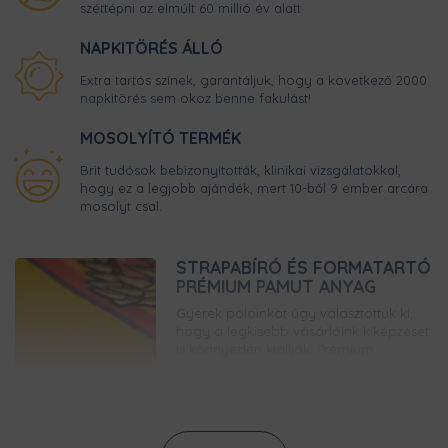
széttépni az elmúlt 60 millió év alatt
NAPKITÖRÉS ÁLLÓ
Extra tartós színek, garantáljuk, hogy a következő 2000
napkitörés sem okoz benne fakulást!
MOSOLYÍTÓ TERMÉK
Brit tudósok bebizonyították, klinikai vizsgálatokkal,
hogy ez a legjobb ajándék, mert 10-ből 9 ember arcára
mosolyt csal.
STRAPABÍRÓ ÉS FORMATARTÓ
PRÉMIUM PAMUT ANYAG
Gyerek pólóinkat úgy választottuk ki,
hogy a legkisebb vásárlóink kiképzését
is könnyedén kiállják. Prémium
minőségű, 145g/m2 vastagságú, gyűrűs
fonású pamutból készülnek, így bírni
fogják a strapát.
GARANTÁLTAN KOPÁSMENTES