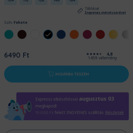
104
116
128
146
164
Táblázat
Ingyenes méretcserével
Szín:
Fekete
6490 Ft
4,8
1459 vélemény
KOSÁRBA TESZEM
augusztus 03
Expressz elkészítéssel
megkapod!
felett INGYENES szállítás
Részletek
15.000
Ft