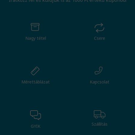
Iratkozz fel és küldjük is az 1000 Ft értékű kuponod!
Nagy tétel
Csere
Mérettáblázat
Kapcsolat
Szállítás
GYIK