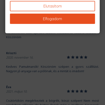
Sziasztok! A nagyobbik fiamnak szerettem volna születésnapjára
Elutasítom
The witcher pulóvert. Több oldalt is megnéztem, ahol szomorúan
tapasztaltam, hogy már nincs készleten, vagy olyan méretben
amit szerettem volna. Ezekután találtam rá a PamutLabor oldalra.
Elfogadom
Itt megtaláltam amit szerettem volna, ráadásul fiamnak tudtam
hozzá rendelni tornazsákot is. Előny az is, hogy többféle minta
közül lehet választani! Hihetetlen gyorsan ki is szállították.
Mindenkinek csak ajánlani tudom! Visszatértő vásárló leszek! :)
Köszönöm
Kriszti
1
2
3
4
5
2020. november 16.
Kedves Pamutmanók! Köszönöm szépen a gyors szállítást.
Nagyon jó anyaga van a pólónak, és a mintát is imádom!
Éva
1
2
3
4
5
2021. május 10.
Csütörtökön megérkeztek a bögrék, köszi szépen! Nem most