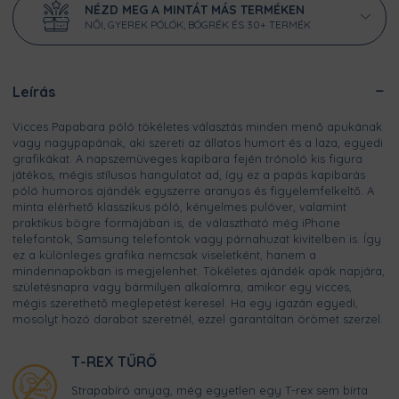
NÉZD MEG A MINTÁT MÁS TERMÉKEN
NŐI, GYEREK PÓLÓK, BÖGRÉK ÉS 30+ TERMÉK
Leírás
Vicces Papabara póló tökéletes választás minden menő apukának
vagy nagypapának, aki szereti az állatos humort és a laza, egyedi
grafikákat. A napszemüveges kapibara fején trónoló kis figura
játékos, mégis stílusos hangulatot ad, így ez a papás kapibarás
póló humoros ajándék egyszerre aranyos és figyelemfelkeltő. A
minta elérhető klasszikus póló, kényelmes pulóver, valamint
praktikus bögre formájában is, de választható még iPhone
telefontok, Samsung telefontok vagy párnahuzat kivitelben is. Így
ez a különleges grafika nemcsak viseletként, hanem a
mindennapokban is megjelenhet. Tökéletes ajándék apák napjára,
születésnapra vagy bármilyen alkalomra, amikor egy vicces,
mégis szerethető meglepetést keresel. Ha egy igazán egyedi,
mosolyt hozó darabot szeretnél, ezzel garantáltan örömet szerzel.
T-REX TŰRŐ
Strapabíró anyag, még egyetlen egy T-rex sem bírta