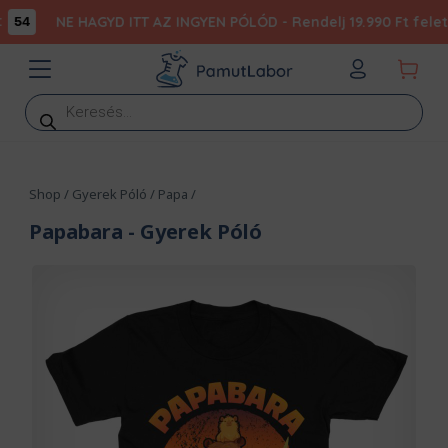
NE HAGYD ITT AZ INGYEN PÓLÓD - Rendelj 19.990 Ft felett, é
4
Products
search
Shop
/
Gyerek Póló
/
Papa
/
Papabara
- Gyerek Póló