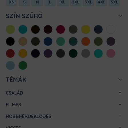
XS
S
M
L
XL
2XL
3XL
4XL
5XL
SZÍN SZŰRŐ
Almazöld
Atollkék
Barna
Bordó
Chili
Cink
Citromsárga
Denim
Fehér
Fekete
Homok
Khaki
Királykék
Menta
Méregzöld
Narancs
Oliva
Padlizsán
Piros
Sárga
Sötétkék
Sötétlila
Sötétszürke
Sötétzöld
Sportszürke
Türkiz
Világos
rózsaszín
Világoskék
Zöld
TÉMÁK
CSALÁD
FILMES
HOBBI-ÉRDEKLŐDÉS