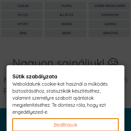
CSALÁD
FILMES
HOBBI-ÉRDEKLŐDÉS
VICCES
ÁLLATOS
ESEMÉNYEK
SPORT
MUNKA
GAMING
ZENE
ANIME
JÁRMŰVEK
Nagyon sajnáljuk! 😥
Sütik szabályzata
Nincs találat erre: "guitar wings Férfi
Weboldalunk cookie-kat használ a működés
Póló"
biztosításához, statisztikák készítéséhez,
valamint személyre szabott ajánlatok
megjelenítéséhez. Te döntesz róla, hogy ezt
engedélyezed-e.
Beállítások