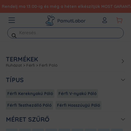
Rendelj ma 13:00-ig és még a héten elkészítjük MOST GARANTÁLT 
Products
search
TERMÉKEK
Ruházat
>
Férfi
>
Férfi Póló
TÍPUS
Férfi Kereknyakú Póló
Férfi V-nyakú Póló
Férfi Testhezálló Póló
Férfi Hosszúujjú Póló
MÉRET SZŰRŐ