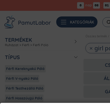
nap
:
0
08
01
Pro
KATEGÓRIÁK
sea
Összes termék
/
TERMÉKEK
Ruházat
>
Férfi
>
Férfi Póló
girl 
TÍPUS
C
Férfi Kereknyakú Póló
ÁL
Férfi V-nyakú Póló
Férfi Testhezálló Póló
G
Férfi Hosszúujjú Póló