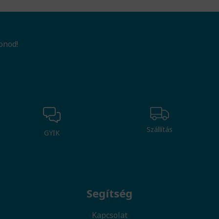
onod!
Szállítás
GYIK
Segítség
Kapcsolat