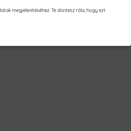
juk! 😥
atok megjelenítéséhez. Te döntesz róla, hogy ezt
- feminist Férfi Póló"