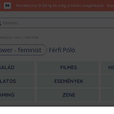
:
Rendelj ma 13:00-ig és még a héten megérkezik - Expr
05
ducts
rch
Ruházat
/
Férfi
/
Férfi Póló
power - feminist
Férfi Póló
SALÁD
FILMES
H
LATOS
ESEMÉNYEK
AMING
ZENE