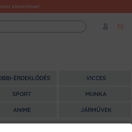
essz elkészítéssel!
OBBI-ÉRDEKLŐDÉS
VICCES
SPORT
MUNKA
ANIME
JÁRMŰVEK