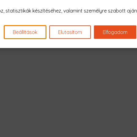
Nagyon sajnál
 statisztikák készítéséhez, valamint személyre szabott ajánl
Nincs találat erre: "girl power 
Beállítások
Elutasítom
Elfogadom