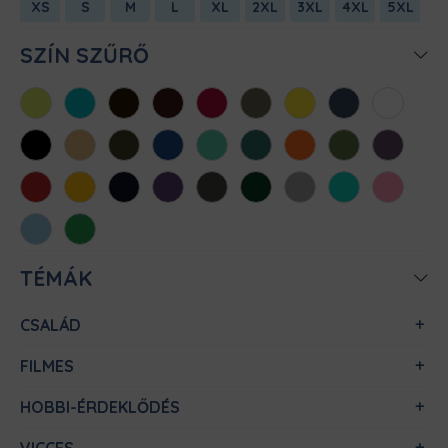
XS
S
M
L
XL
2XL
3XL
4XL
5XL
SZÍN SZŰRŐ
Almazöld
Atollkék
Barna
Bordó
Chili
Cink
Citromsárga
Denim
Fehér
Fekete
Homok
Khaki
Királykék
Menta
Méregzöld
Narancs
Oliva
Padlizsán
Piros
Sárga
Sötétkék
Sötétlila
Sötétszürke
Sötétzöld
Sportszürke
Türkiz
Világos
rózsaszín
Világoskék
Zöld
TÉMÁK
CSALÁD
FILMES
HOBBI-ÉRDEKLŐDÉS