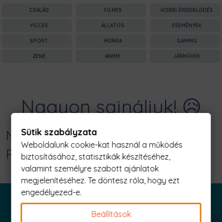
CSALÁD
FILMES
HOBBI-ÉRDEKLŐDÉS
VICCES
ÁLLATOS
ESEMÉNYEK
SPORT
MUNKA
GAMING
ZENE
ANIME
JÁRMŰVEK
Nagyon sajnáljuk! 😥
Sütik szabályzata
Nincs találat erre: "gilmore Férfi
Weboldalunk cookie-kat használ a működés
Póló"
biztosításához, statisztikák készítéséhez,
valamint személyre szabott ajánlatok
megjelenítéséhez. Te döntesz róla, hogy ezt
engedélyezed-e.
Beállítások