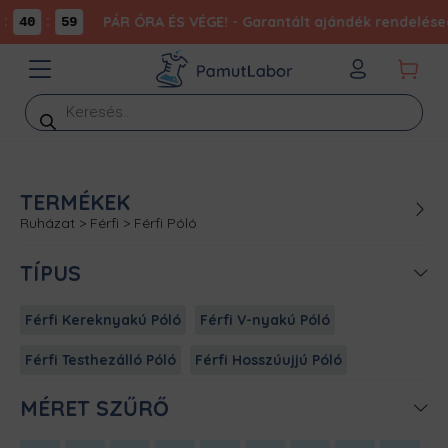
:
:
PÁR ÓRA ÉS VÉGE! - Garantált ajándék rendelésed
40
59
Products
search
TERMÉKEK
Ruházat
>
Férfi
>
Férfi Póló
TÍPUS
Férfi Kereknyakú Póló
Férfi V-nyakú Póló
Férfi Testhezálló Póló
Férfi Hosszúujjú Póló
MÉRET SZŰRŐ