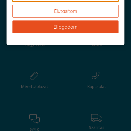
Iratkozz fel és küldjük is az 1000 Ft értékű kuponod!
Elutasítom
Elfogadom
Nagy tétel
Csere
Mérettáblázat
Kapcsolat
Szállítás
GYIK