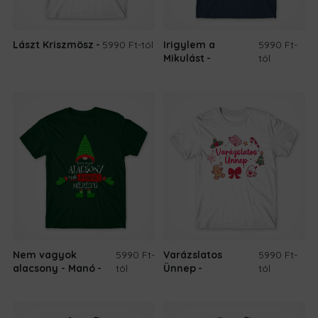
Lászt Kriszmösz
5990 Ft
-tól
Irigylem a
5990 Ft
-
Mikulást
tól
Nem vagyok
5990 Ft
-
Varázslatos
5990 Ft
-
alacsony - Manó
tól
Ünnep
tól