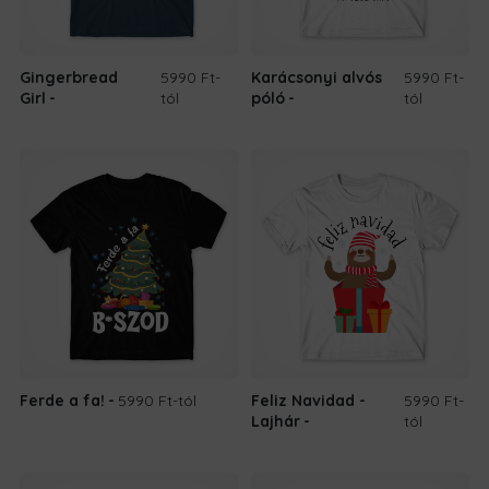
Gingerbread
5990 Ft
-
Karácsonyi alvós
5990 Ft
-
Girl
tól
póló
tól
Ferde a fa!
5990 Ft
-tól
Feliz Navidad -
5990 Ft
-
Lajhár
tól