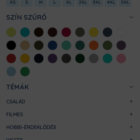
XS
S
M
L
XL
2XL
3XL
4XL
5XL
SZÍN SZŰRŐ
Almazöld
Atollkék
Barna
Bordó
Chili
Cink
Citromsárga
Denim
Fehér
Fekete
Homok
Khaki
Királykék
Menta
Méregzöld
Narancs
Oliva
Padlizsán
Piros
Sárga
Sötétkék
Sötétlila
Sötétszürke
Sötétzöld
Sportszürke
Türkiz
Világos
rózsaszín
Világoskék
Zöld
TÉMÁK
CSALÁD
FILMES
HOBBI-ÉRDEKLŐDÉS