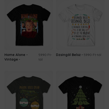
8.690 Ft.
6.690 F
Home Alone -
5990 Ft
-
Dzsingöl Belsz
5990 Ft
-tól
Vintage
tól