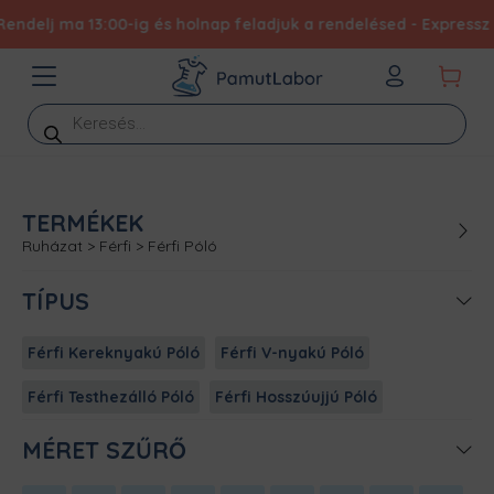
j ma 13:00-ig és holnap feladjuk a rendelésed - Expressz elkész
Products
search
TERMÉKEK
Ruházat
>
Férfi
>
Férfi Póló
TÍPUS
Férfi Kereknyakú Póló
Férfi V-nyakú Póló
Férfi Testhezálló Póló
Férfi Hosszúujjú Póló
MÉRET SZŰRŐ