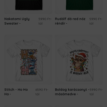
Nakatomi Ugly
5990 Ft
-
Rudólf dö red nóz
5990 Ft
-
Sweater
tól
réndír
tól
Stitch - Ho Ho
6590 Ft
-
Boldog karácsonyt -
5990 Ft
-
Ho
tól
mósómedve
tól