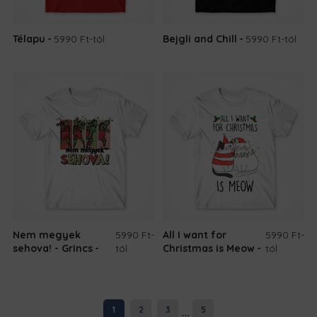
Télapu
5990 Ft
-tól
Bejgli and Chill
5990 Ft
-tól
Nem megyek
5990 Ft
-
All I want for
5990 Ft
-
sehova! - Grincs
tól
Christmas is Meow
tól
...
1
2
3
5