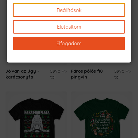
Beállítások
Elutasítom
Elfogadom
Jó'van az úgy -
5990 Ft
-
Páros pólós fiú
5990 Ft
-
karácsonyfa
tól
pingvin
tól