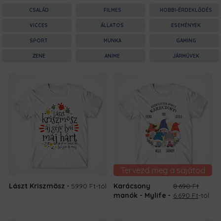
CSALÁD
FILMES
HOBBI-ÉRDEKLŐDÉS
VICCES
ÁLLATOS
ESEMÉNYEK
SPORT
MUNKA
GAMING
ZENE
ANIME
JÁRMŰVEK
Tervezd meg a sajátod
Lászt Kriszmösz
5990 Ft
-tól
Karácsony
8.690
Ft
Original
Curren
manók - Mylife
6.690
Ft
-tól
price
price
was:
is: