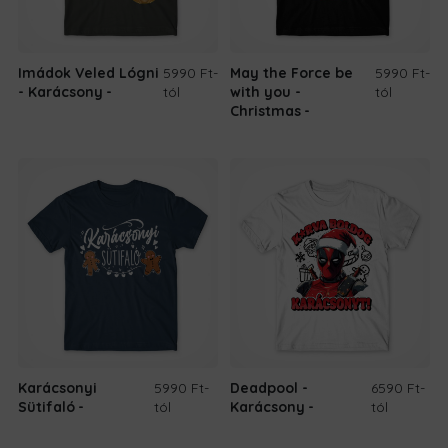
Imádok Veled Lógni
5990 Ft
-
May the Force be
5990 Ft
-
- Karácsony
tól
with you -
tól
Christmas
Karácsonyi
5990 Ft
-
Deadpool -
6590 Ft
-
Sütifaló
tól
Karácsony
tól