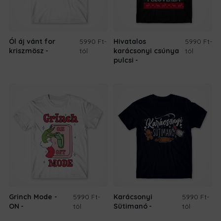
Ól áj vánt for
5990 Ft
-
Hivatalos
5990 Ft
-
kriszmösz
tól
karácsonyi csúnya
tól
pulcsi
Grinch Mode -
5990 Ft
-
Karácsonyi
5990 Ft
-
ON
tól
Sütimanó
tól