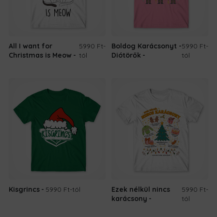
All I want for
5990 Ft
-
Boldog Karácsonyt -
5990 Ft
-
Christmas is Meow
tól
Diótörők
tól
Kisgrincs
5990 Ft
-tól
Ezek nélkül nincs
5990 Ft
-
karácsony
tól