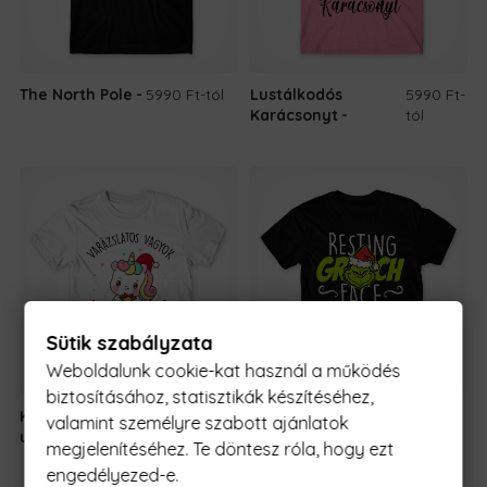
The North Pole
5990 Ft
-tól
Lustálkodós
5990 Ft
-
Karácsonyt
tól
Sütik szabályzata
Weboldalunk cookie-kat használ a működés
biztosításához, statisztikák készítéséhez,
Karácsonyi
5990 Ft
-
Resting Grinch
5990 Ft
-
valamint személyre szabott ajánlatok
unikornis
tól
Face
tól
megjelenítéséhez. Te döntesz róla, hogy ezt
engedélyezed-e.