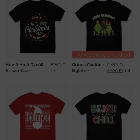
Tervezd meg a sajátod
Hev ö Hálli Dzsálli
5990 Ft
-
Grincs Család -
8.690
Ft
Original
Current
Kriszmösz
tól
MyLife
6.690
Ft
-tól
price
price
was:
is:
8.690 Ft.
6.690 Ft.