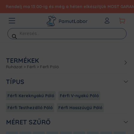
Rendelj ma 13:00-ig és még a héten elkészítjük MOST GARANTÁL
Products
search
TERMÉKEK
Ruházat
>
Férfi
>
Férfi Póló
TÍPUS
Férfi Kereknyakú Póló
Férfi V-nyakú Póló
Férfi Testhezálló Póló
Férfi Hosszúujjú Póló
MÉRET SZŰRŐ