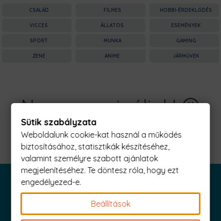
CSALÁD
FILMES
HOBBI-ÉRDEKLŐDÉS
VICCES
ÁLLATOS
ESEMÉNYEK
SPORT
MUNKA
GAMING
ZENE
ANIME
JÁRMŰVEK
Nagyon sajnáljuk! 😥
Sütik szabályzata
Nincs találat erre: "gi Férfi Póló"
Weboldalunk cookie-kat használ a működés
biztosításához, statisztikák készítéséhez,
valamint személyre szabott ajánlatok
megjelenítéséhez. Te döntesz róla, hogy ezt
engedélyezed-e.
Beállítások
Iratkozz fel és küldjük is az 1000 Ft értékű kuponod!