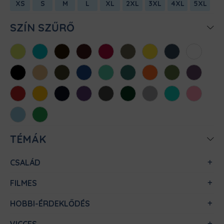
XS
S
M
L
XL
2XL
3XL
4XL
5XL
SZÍN SZŰRŐ
Almazöld
Atollkék
Barna
Bordó
Chili
Cink
Citromsárga
Denim
Fehér
Fekete
Homok
Khaki
Királykék
Menta
Méregzöld
Narancs
Oliva
Padlizsán
Piros
Sárga
Sötétkék
Sötétlila
Sötétszürke
Sötétzöld
Sportszürke
Türkiz
Világos
rózsaszín
Világoskék
Zöld
TÉMÁK
CSALÁD
FILMES
HOBBI-ÉRDEKLŐDÉS