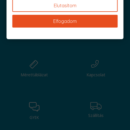
Elutasítom
Elfogadom
Nagy tétel
Csere
Mérettáblázat
Kapcsolat
Szállítás
GYIK