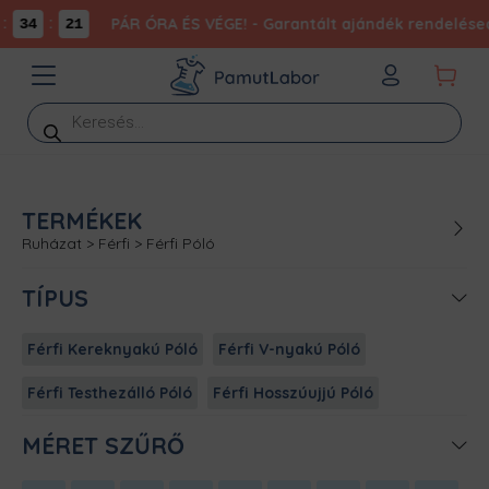
:
PÁR ÓRA ÉS VÉGE! - Garantált ajándék rendelésed
34
21
Products
search
TERMÉKEK
Ruházat
>
Férfi
>
Férfi Póló
TÍPUS
Férfi Kereknyakú Póló
Férfi V-nyakú Póló
Férfi Testhezálló Póló
Férfi Hosszúujjú Póló
MÉRET SZŰRŐ