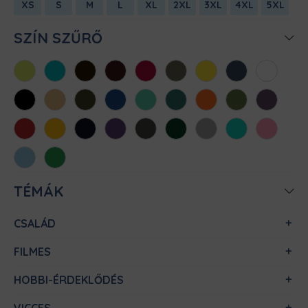
XS
S
M
L
XL
2XL
3XL
4XL
5XL
SZÍN SZŰRŐ
Almazöld
Atollkék
Barna
Bordó
Chili
Cink
Citromsárga
Denim
Fehér
Fekete
Homok
Khaki
Királykék
Menta
Méregzöld
Narancs
Oliva
Padlizsán
Piros
Sárga
Sötétkék
Sötétlila
Sötétszürke
Sötétzöld
Sportszürke
Türkiz
Világos
rózsaszín
Világoskék
Zöld
TÉMÁK
CSALÁD
FILMES
HOBBI-ÉRDEKLŐDÉS