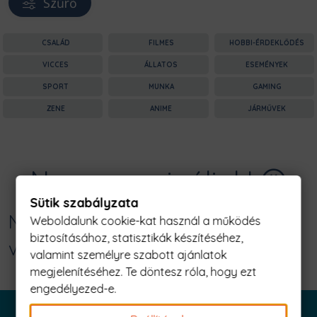
Szűrő
CSALÁD
FILMES
HOBBI-ÉRDEKLŐDÉS
VICCES
ÁLLATOS
ESEMÉNYEK
SPORT
MUNKA
GAMING
ZENE
ANIME
JÁRMŰVEK
Nagyon sajnáljuk! 😥
Sütik szabályzata
Nincs találat erre: "ghost speed -
Weboldalunk cookie-kat használ a működés
biztosításához, statisztikák készítéséhez,
volkswagen golf v. Férfi Póló"
valamint személyre szabott ajánlatok
megjelenítéséhez. Te döntesz róla, hogy ezt
engedélyezed-e.