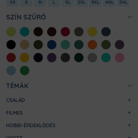
XS
S
M
L
XL
2XL
3XL
4XL
5XL
SZÍN SZŰRŐ
Almazöld
Atollkék
Barna
Bordó
Chili
Cink
Citromsárga
Denim
Fehér
Fekete
Homok
Khaki
Királykék
Menta
Méregzöld
Narancs
Oliva
Padlizsán
Piros
Sárga
Sötétkék
Sötétlila
Sötétszürke
Sötétzöld
Sportszürke
Türkiz
Világos
rózsaszín
Világoskék
Zöld
TÉMÁK
CSALÁD
FILMES
HOBBI-ÉRDEKLŐDÉS