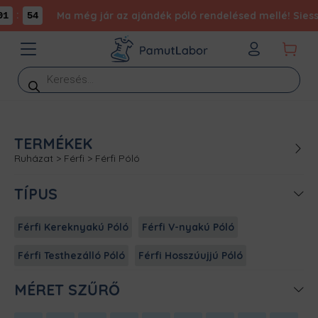
:
Ma még jár az ajándék póló rendelésed mellé! Siess,
1
54
Products
search
TERMÉKEK
Ruházat
>
Férfi
>
Férfi Póló
TÍPUS
Férfi Kereknyakú Póló
Férfi V-nyakú Póló
Férfi Testhezálló Póló
Férfi Hosszúujjú Póló
MÉRET SZŰRŐ