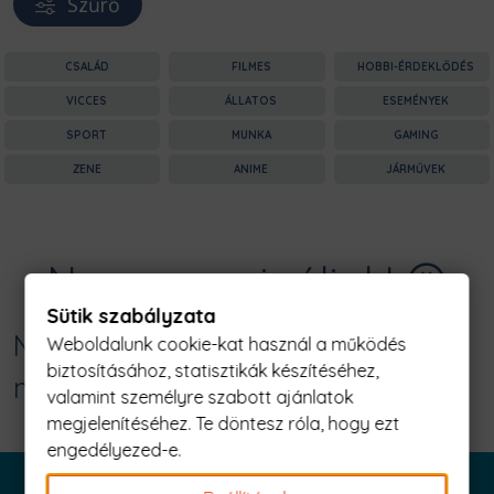
Szűrő
CSALÁD
FILMES
HOBBI-ÉRDEKLŐDÉS
VICCES
ÁLLATOS
ESEMÉNYEK
SPORT
MUNKA
GAMING
ZENE
ANIME
JÁRMŰVEK
Nagyon sajnáljuk! 😥
Sütik szabályzata
Nincs találat erre: "ghost speed -
Weboldalunk cookie-kat használ a működés
biztosításához, statisztikák készítéséhez,
mercedes a2 Férfi Póló"
valamint személyre szabott ajánlatok
megjelenítéséhez. Te döntesz róla, hogy ezt
engedélyezed-e.