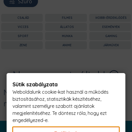
Szűrő
CSALÁD
FILMES
HOBBI-ÉRDEKLŐDÉS
VICCES
ÁLLATOS
ESEMÉNYEK
SPORT
MUNKA
GAMING
ZENE
ANIME
JÁRMŰVEK
Nagyon sajnáljuk! 😥
Sütik szabályzata
Nincs találat erre: "ghost speed -
Weboldalunk cookie-kat használ a működés
biztosításához, statisztikák készítéséhez,
mercedes a1 Férfi Póló"
valamint személyre szabott ajánlatok
megjelenítéséhez. Te döntesz róla, hogy ezt
engedélyezed-e.