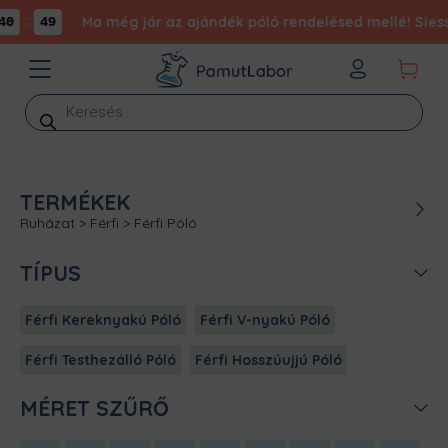
:
Ma még jár az ajándék póló rendelésed mellé! Siess,
0
49
Products
search
TERMÉKEK
Ruházat
>
Férfi
>
Férfi Póló
TÍPUS
Férfi Kereknyakú Póló
Férfi V-nyakú Póló
Férfi Testhezálló Póló
Férfi Hosszúujjú Póló
MÉRET SZŰRŐ