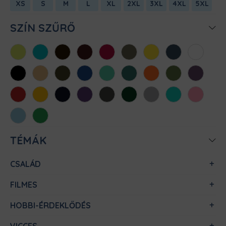
XS
S
M
L
XL
2XL
3XL
4XL
5XL
SZÍN SZŰRŐ
Almazöld
Atollkék
Barna
Bordó
Chili
Cink
Citromsárga
Denim
Fehér
Fekete
Homok
Khaki
Királykék
Menta
Méregzöld
Narancs
Oliva
Padlizsán
Piros
Sárga
Sötétkék
Sötétlila
Sötétszürke
Sötétzöld
Sportszürke
Türkiz
Világos
rózsaszín
Világoskék
Zöld
TÉMÁK
CSALÁD
FILMES
HOBBI-ÉRDEKLŐDÉS