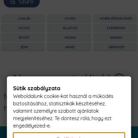
Szűrő
CSALÁD
FILMES
HOBBI-ÉRDEKLŐDÉS
VICCES
ÁLLATOS
ESEMÉNYEK
SPORT
MUNKA
GAMING
ZENE
ANIME
JÁRMŰVEK
Nagyon sajnáljuk! 😥
Sütik szabályzata
Nincs találat erre: "ghost speed -
Weboldalunk cookie-kat használ a működés
biztosításához, statisztikák készítéséhez,
honda civic type r i Férfi Póló"
valamint személyre szabott ajánlatok
megjelenítéséhez. Te döntesz róla, hogy ezt
engedélyezed-e.