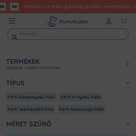
:
Rendelj ma 13:00-ig és még a héten megérkezik - Exp
5
02
Products
search
TERMÉKEK
Ruházat
>
Férfi
>
Férfi Póló
TÍPUS
Férfi Kereknyakú Póló
Férfi V-nyakú Póló
Férfi Testhezálló Póló
Férfi Hosszúujjú Póló
MÉRET SZŰRŐ