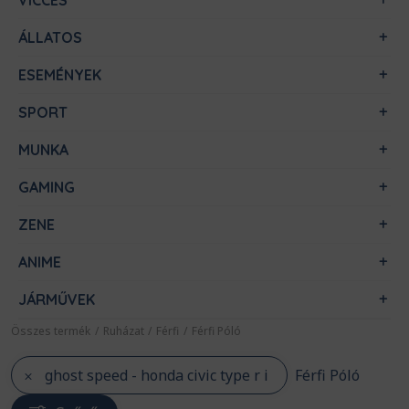
VICCES
ÁLLATOS
ESEMÉNYEK
SPORT
MUNKA
GAMING
ZENE
ANIME
JÁRMŰVEK
Összes termék
/
Ruházat
/
Férfi
/
Férfi Póló
ghost speed - honda civic type r i
Férfi Póló