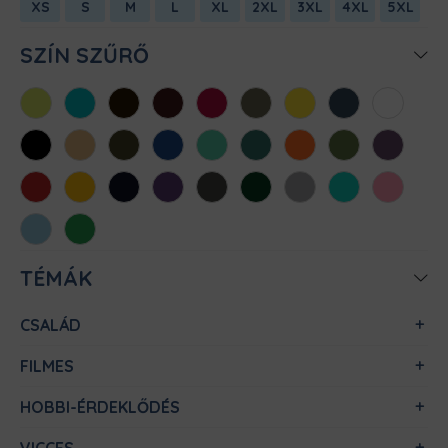
XS
S
M
L
XL
2XL
3XL
4XL
5XL
SZÍN SZŰRŐ
Almazöld
Atollkék
Barna
Bordó
Chili
Cink
Citromsárga
Denim
Fehér
Fekete
Homok
Khaki
Királykék
Menta
Méregzöld
Narancs
Oliva
Padlizsán
Piros
Sárga
Sötétkék
Sötétlila
Sötétszürke
Sötétzöld
Sportszürke
Türkiz
Világos
rózsaszín
Világoskék
Zöld
TÉMÁK
CSALÁD
FILMES
HOBBI-ÉRDEKLŐDÉS