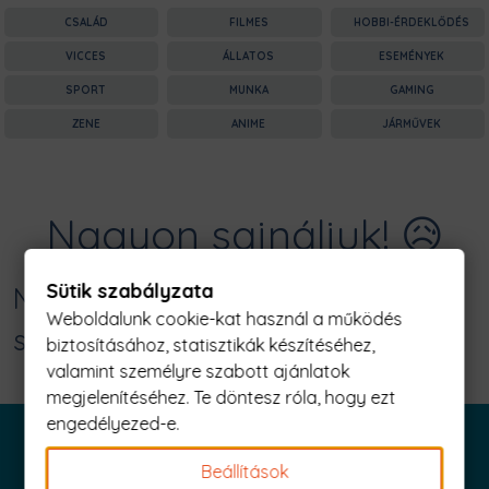
CSALÁD
FILMES
HOBBI-ÉRDEKLŐDÉS
VICCES
ÁLLATOS
ESEMÉNYEK
SPORT
MUNKA
GAMING
ZENE
ANIME
JÁRMŰVEK
Nagyon sajnáljuk! 😥
Sütik szabályzata
Nincs találat erre: "future mrs
Weboldalunk cookie-kat használ a működés
scofield Férfi Póló"
biztosításához, statisztikák készítéséhez,
valamint személyre szabott ajánlatok
megjelenítéséhez. Te döntesz róla, hogy ezt
engedélyezed-e.
Beállítások