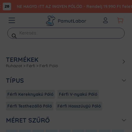
NE HAGYD ITT AZ INGYEN PÓLÓD - Rendelj 19.990 Ft felett
20
Products
search
TERMÉKEK
Ruházat
>
Férfi
>
Férfi Póló
TÍPUS
Férfi Kereknyakú Póló
Férfi V-nyakú Póló
Férfi Testhezálló Póló
Férfi Hosszúujjú Póló
MÉRET SZŰRŐ