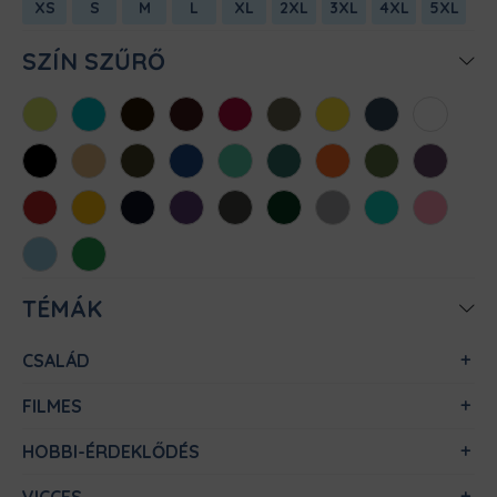
XS
S
M
L
XL
2XL
3XL
4XL
5XL
SZÍN SZŰRŐ
Almazöld
Atollkék
Barna
Bordó
Chili
Cink
Citromsárga
Denim
Fehér
Fekete
Homok
Khaki
Királykék
Menta
Méregzöld
Narancs
Oliva
Padlizsán
Piros
Sárga
Sötétkék
Sötétlila
Sötétszürke
Sötétzöld
Sportszürke
Türkiz
Világos
rózsaszín
Világoskék
Zöld
TÉMÁK
CSALÁD
FILMES
HOBBI-ÉRDEKLŐDÉS