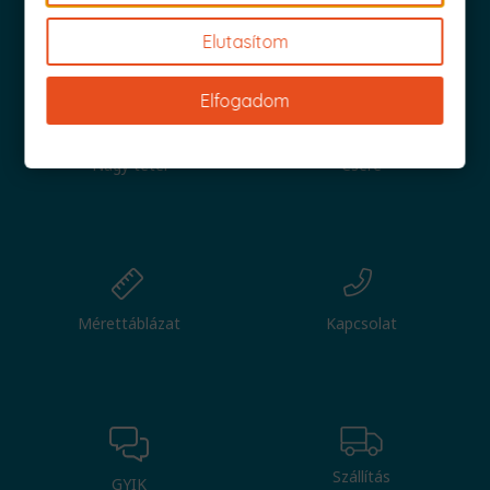
Iratkozz fel és küldjük is az 1000 Ft értékű kuponod!
Elutasítom
Elfogadom
Nagy tétel
Csere
Mérettáblázat
Kapcsolat
Szállítás
GYIK