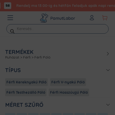
:
Rendelj ma 13:00-ig és hétfőn feladjuk apák napi rende
58
Products
search
TERMÉKEK
Ruházat
>
Férfi
>
Férfi Póló
TÍPUS
Férfi Kereknyakú Póló
Férfi V-nyakú Póló
Férfi Testhezálló Póló
Férfi Hosszúujjú Póló
MÉRET SZŰRŐ