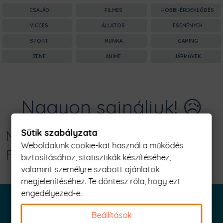
CSALÁD
FILMES
HOBBI-ÉRDEKLŐDÉS
VICCES
ÁLLATOS
ESEMÉNYEK
SPORT
MUNKA
GAMING
ZENE
ANIME
JÁRMŰVEK
Nagyon sajnáljuk! 😥
Sütik szabályzata
Nincs találat erre: "future mrs nadal
Weboldalunk cookie-kat használ a működés
Férfi Póló"
biztosításához, statisztikák készítéséhez,
valamint személyre szabott ajánlatok
megjelenítéséhez. Te döntesz róla, hogy ezt
engedélyezed-e.
Beállítások