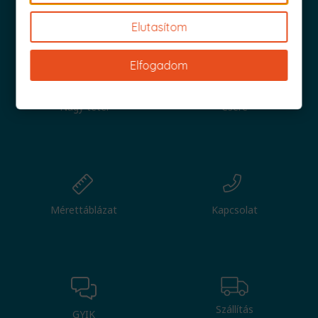
Iratkozz fel és küldjük is az 1000 Ft értékű kuponod!
Elutasítom
Elfogadom
Nagy tétel
Csere
Mérettáblázat
Kapcsolat
Szállítás
GYIK