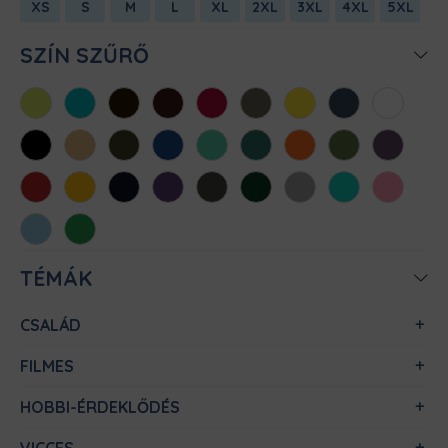
XS
S
M
L
XL
2XL
3XL
4XL
5XL
SZÍN SZŰRŐ
Almazöld
Atollkék
Barna
Bordó
Chili
Cink
Citromsárga
Denim
Fehér
Fekete
Homok
Khaki
Királykék
Menta
Méregzöld
Narancs
Oliva
Padlizsán
Piros
Sárga
Sötétkék
Sötétlila
Sötétszürke
Sötétzöld
Sportszürke
Türkiz
Világos
rózsaszín
Világoskék
Zöld
TÉMÁK
CSALÁD
FILMES
HOBBI-ÉRDEKLŐDÉS