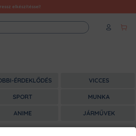
essz elkészítéssel!
OBBI-ÉRDEKLŐDÉS
VICCES
SPORT
MUNKA
ANIME
JÁRMŰVEK