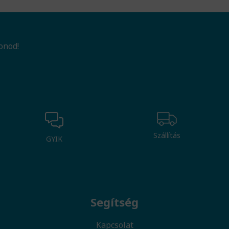
onod!
Szállítás
GYIK
Segítség
Kapcsolat