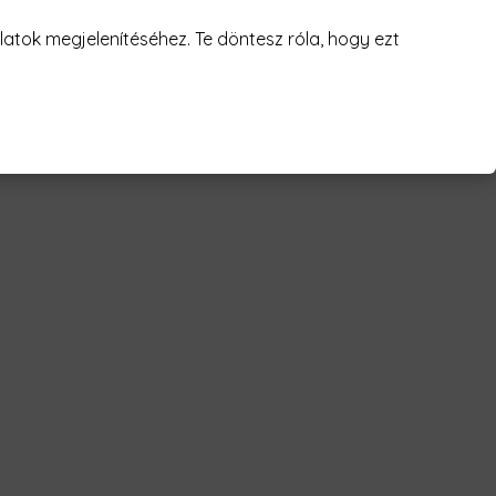
juk! 😥
atok megjelenítéséhez. Te döntesz róla, hogy ezt
 line Férfi Póló"