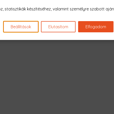
Nagyon sajnál
 statisztikák készítéséhez, valamint személyre szabott ajánl
Nincs találat erre: "finis
Beállítások
Elutasítom
Elfogadom