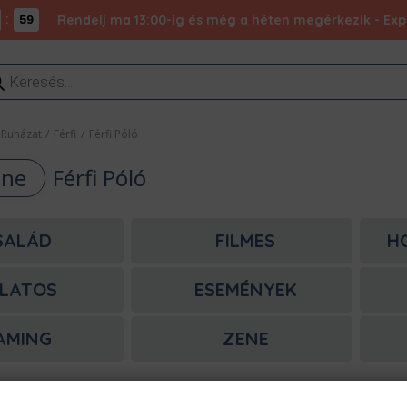
:
Rendelj ma 13:00-ig és még a héten megérkezik - Expr
59
ducts
rch
Ruházat
/
Férfi
/
Férfi Póló
line
Férfi Póló
SALÁD
FILMES
H
LATOS
ESEMÉNYEK
AMING
ZENE