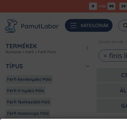
nap
:
0
06
10
Pro
KATEGÓRIÁK
sea
Összes termék
/
TERMÉKEK
Ruházat
>
Férfi
>
Férfi Póló
finis 
TÍPUS
C
Férfi Kereknyakú Póló
ÁL
Férfi V-nyakú Póló
Férfi Testhezálló Póló
G
Férfi Hosszúujjú Póló