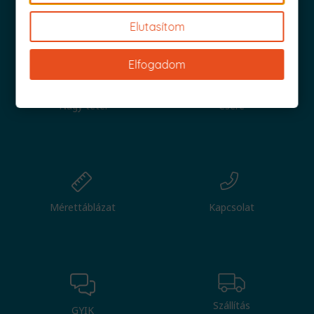
Iratkozz fel és küldjük is az 1000 Ft értékű kuponod!
Elutasítom
Elfogadom
Nagy tétel
Csere
Mérettáblázat
Kapcsolat
Szállítás
GYIK