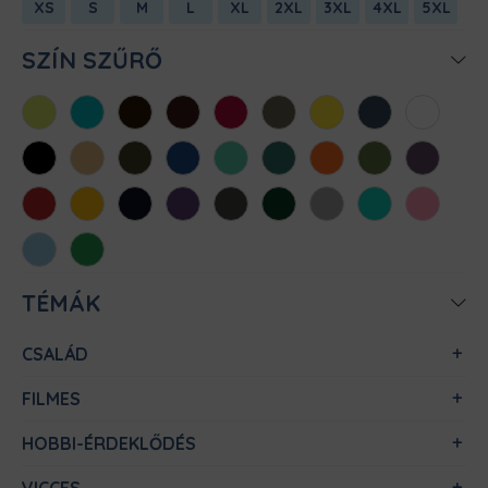
XS
S
M
L
XL
2XL
3XL
4XL
5XL
SZÍN SZŰRŐ
Almazöld
Atollkék
Barna
Bordó
Chili
Cink
Citromsárga
Denim
Fehér
Fekete
Homok
Khaki
Királykék
Menta
Méregzöld
Narancs
Oliva
Padlizsán
Piros
Sárga
Sötétkék
Sötétlila
Sötétszürke
Sötétzöld
Sportszürke
Türkiz
Világos
rózsaszín
Világoskék
Zöld
TÉMÁK
CSALÁD
FILMES
HOBBI-ÉRDEKLŐDÉS