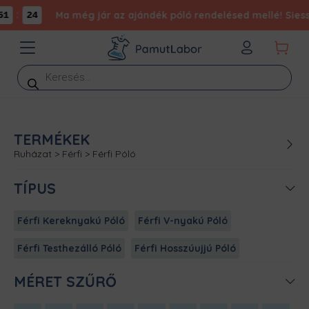
:
Ma még jár az ajándék póló rendelésed mellé! Siess,
1
24
Products
search
TERMÉKEK
Ruházat
>
Férfi
>
Férfi Póló
TÍPUS
Férfi Kereknyakú Póló
Férfi V-nyakú Póló
Férfi Testhezálló Póló
Férfi Hosszúujjú Póló
MÉRET SZŰRŐ