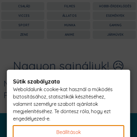
CSALÁD
FILMES
HOBBI-ÉRDEKLŐDÉS
VICCES
ÁLLATOS
ESEMÉNYEK
SPORT
MUNKA
GAMING
ZENE
ANIME
JÁRMŰVEK
Nagyon sajnáljuk! 😥
Sütik szabályzata
Nincs találat erre: "fingottam Férfi
Weboldalunk cookie-kat használ a működés
Póló"
biztosításához, statisztikák készítéséhez,
valamint személyre szabott ajánlatok
megjelenítéséhez. Te döntesz róla, hogy ezt
engedélyezed-e.
Beállítások