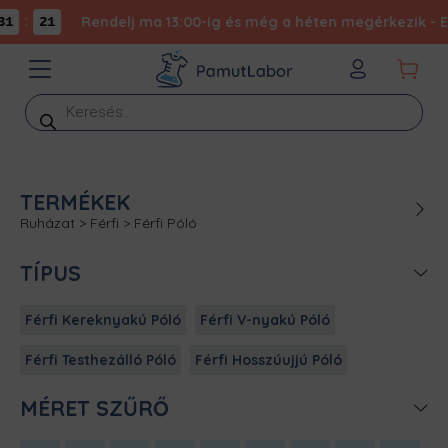
:
Rendelj ma 13:00-ig és még a héten megérkezik - Exp
1
21
Products
search
TERMÉKEK
Ruházat
>
Férfi
>
Férfi Póló
TÍPUS
Férfi Kereknyakú Póló
Férfi V-nyakú Póló
Férfi Testhezálló Póló
Férfi Hosszúujjú Póló
MÉRET SZŰRŐ