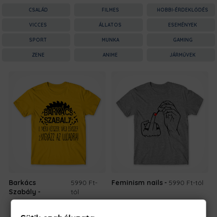
CSALÁD
FILMES
HOBBI-ÉRDEKLŐDÉS
VICCES
ÁLLATOS
ESEMÉNYEK
SPORT
MUNKA
GAMING
ZENE
ANIME
JÁRMŰVEK
Barkács
5990 Ft
-
Feminism nails
5990 Ft
-tól
Szabály
tól