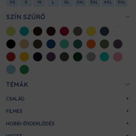
XS
S
M
L
XL
2XL
3XL
4XL
5XL
SZÍN SZŰRŐ
Almazöld
Atollkék
Barna
Bordó
Chili
Cink
Citromsárga
Denim
Fehér
Fekete
Homok
Khaki
Királykék
Menta
Méregzöld
Narancs
Oliva
Padlizsán
Piros
Sárga
Sötétkék
Sötétlila
Sötétszürke
Sötétzöld
Sportszürke
Türkiz
Világos
rózsaszín
Világoskék
Zöld
TÉMÁK
CSALÁD
FILMES
HOBBI-ÉRDEKLŐDÉS