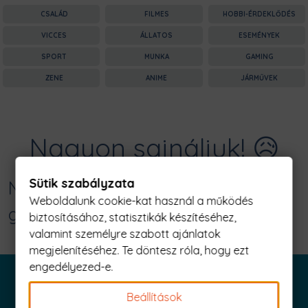
CSALÁD
FILMES
HOBBI-ÉRDEKLŐDÉS
VICCES
ÁLLATOS
ESEMÉNYEK
SPORT
MUNKA
GAMING
ZENE
ANIME
JÁRMŰVEK
Nagyon sajnáljuk! 😥
Sütik szabályzata
Nincs találat erre: "fingani jó -
Weboldalunk cookie-kat használ a működés
galaxy Férfi Póló"
biztosításához, statisztikák készítéséhez,
valamint személyre szabott ajánlatok
megjelenítéséhez. Te döntesz róla, hogy ezt
engedélyezed-e.
Beállítások