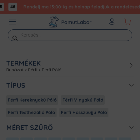
:
Rendelj ma 13:00-ig és holnap feladjuk a rendelésed -
46
Products
search
TERMÉKEK
Ruházat
>
Férfi
>
Férfi Póló
TÍPUS
Férfi Kereknyakú Póló
Férfi V-nyakú Póló
Férfi Testhezálló Póló
Férfi Hosszúujjú Póló
MÉRET SZŰRŐ