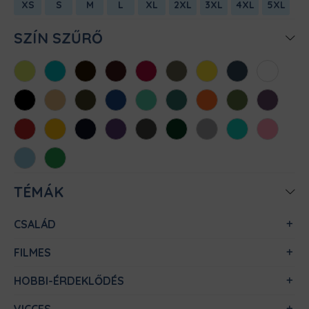
XS
S
M
L
XL
2XL
3XL
4XL
5XL
SZÍN SZŰRŐ
Almazöld
Atollkék
Barna
Bordó
Chili
Cink
Citromsárga
Denim
Fehér
Fekete
Homok
Khaki
Királykék
Menta
Méregzöld
Narancs
Oliva
Padlizsán
Piros
Sárga
Sötétkék
Sötétlila
Sötétszürke
Sötétzöld
Sportszürke
Türkiz
Világos
rózsaszín
Világoskék
Zöld
TÉMÁK
CSALÁD
FILMES
HOBBI-ÉRDEKLŐDÉS