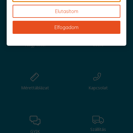
Iratkozz fel és küldjük is az 1000 Ft értékű kuponod!
Elutasítom
Elfogadom
Nagy tétel
Csere
Mérettáblázat
Kapcsolat
Szállítás
GYIK