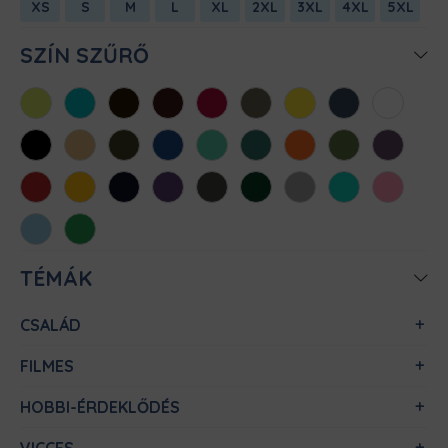
XS
S
M
L
XL
2XL
3XL
4XL
5XL
SZÍN SZŰRŐ
Almazöld
Atollkék
Barna
Bordó
Chili
Cink
Citromsárga
Denim
Fehér
Fekete
Homok
Khaki
Királykék
Menta
Méregzöld
Narancs
Oliva
Padlizsán
Piros
Sárga
Sötétkék
Sötétlila
Sötétszürke
Sötétzöld
Sportszürke
Türkiz
Világos
rózsaszín
Világoskék
Zöld
TÉMÁK
CSALÁD
FILMES
HOBBI-ÉRDEKLŐDÉS