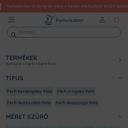
Rendelj ma 13:00-ig és még a héten elkészítjük MOST GARANTÁ
Products
search
TERMÉKEK
Ruházat
>
Férfi
>
Férfi Póló
TÍPUS
Férfi Kereknyakú Póló
Férfi V-nyakú Póló
Férfi Testhezálló Póló
Férfi Hosszúujjú Póló
MÉRET SZŰRŐ