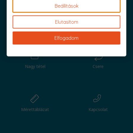
Beállítások
Elutasítom
Iratkozz fel és küldjük is az 1000 Ft értékű kuponod!
Elfogadom
Nagy tétel
Csere
Mérettáblázat
Kapcsolat