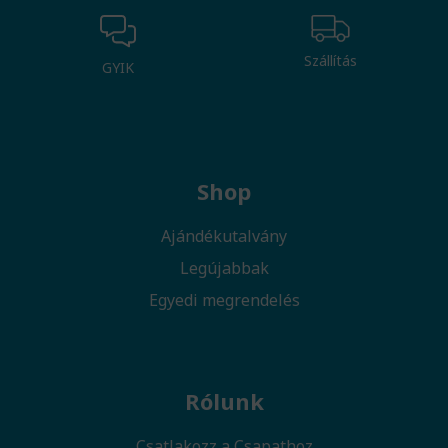
Szállítás
GYIK
Shop
Ajándékutalvány
Legújabbak
Egyedi megrendelés
Rólunk
Csatlakozz a Csapathoz