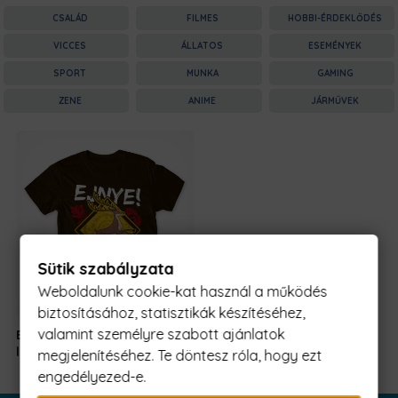
CSALÁD
FILMES
HOBBI-ÉRDEKLŐDÉS
VICCES
ÁLLATOS
ESEMÉNYEK
SPORT
MUNKA
GAMING
ZENE
ANIME
JÁRMŰVEK
Sütik szabályzata
Weboldalunk cookie-kat használ a működés
biztosításához, statisztikák készítéséhez,
valamint személyre szabott ajánlatok
Ejnye! Nézzen a
6490 Ft
-
lába elé!
tól
megjelenítéséhez. Te döntesz róla, hogy ezt
engedélyezed-e.