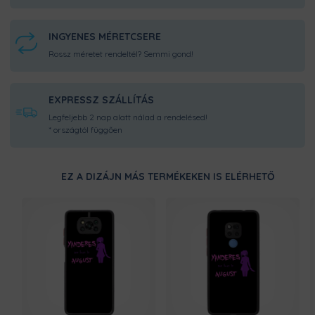
INGYENES MÉRETCSERE
Rossz méretet rendeltél? Semmi gond!
EXPRESSZ SZÁLLÍTÁS
Legfeljebb 2 nap alatt nálad a rendelésed!
* országtól függően
EZ A DIZÁJN MÁS TERMÉKEKEN IS ELÉRHETŐ