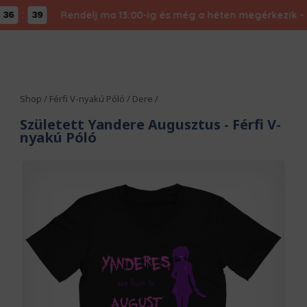
:
Rendelj ma 13:00-ig és még a héten megérkezik - Exp
6
39
Shop
/
Férfi V-nyakú Póló
/
Dere
/
Született Yandere Augusztus
- Férfi V-
nyakú Póló