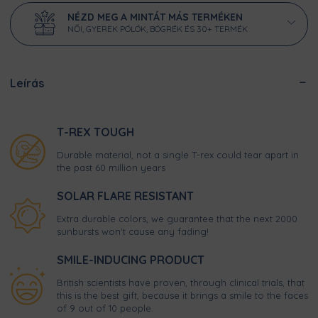
NÉZD MEG A MINTÁT MÁS TERMÉKEN
NŐI, GYEREK PÓLÓK, BÖGRÉK ÉS 30+ TERMÉK
Leírás
T-REX TOUGH
Durable material, not a single T-rex could tear apart in
the past 60 million years
SOLAR FLARE RESISTANT
Extra durable colors, we guarantee that the next 2000
sunbursts won't cause any fading!
SMILE-INDUCING PRODUCT
British scientists have proven, through clinical trials, that
this is the best gift, because it brings a smile to the faces
of 9 out of 10 people.