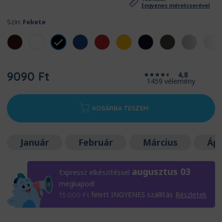
Ingyenes méretcserével
Szín:
Fekete
9090 Ft
4,8
1459 vélemény
KOSÁRBA TESZEM
Január
Február
Március
Ápr
augusztus 03
Expressz elkészítéssel
megkapod!
felett INGYENES szállítás
Részletek
15.000
Ft