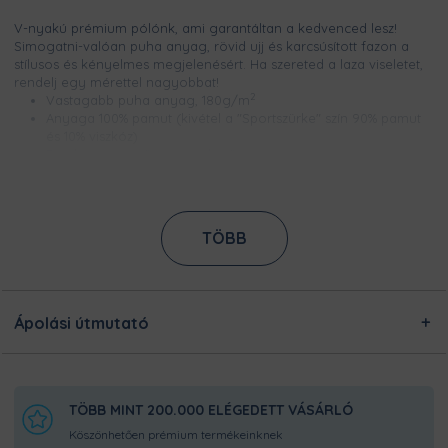
V-nyakú prémium pólónk, ami garantáltan a kedvenced lesz!
Simogatni-valóan puha anyag, rövid ujj és karcsúsított fazon a
stílusos és kényelmes megjelenésért. Ha szereted a laza viseletet,
rendelj egy mérettel nagyobbat!
2
Vastagabb puha anyag, 180g/m
Anyaga 100% pamut (kivétel a "Sportszürke" szín 90% pamut
és 10% viszkóz)
Bordázott és erősített nyakerősítés,
Méretek S és 4XL között
Csúcsminőségű digitális nyomtatással készül, így a minta
élénk színű, szellőzik és évekig garantáltan kopásmentes
Nem nyúlik és nem zsugorodik
TÖBB
Ezt a terméket a kínálatunkban megtalálható designokból
egyedileg készítjük számodra, a legnagyobb odafigyeléssel!
Nincsen előre legyártott raktárkészletünk, így Pamutmanóink
azon dolgoznak, hogy minél gyorsabban elkészüljenek a
Ápolási útmutató
rendeléseddel, és még frissen és ropogósan, kerüljön
hozzád!
TÖBB MINT 200.000 ELÉGEDETT VÁSÁRLÓ
Köszönhetően prémium termékeinknek