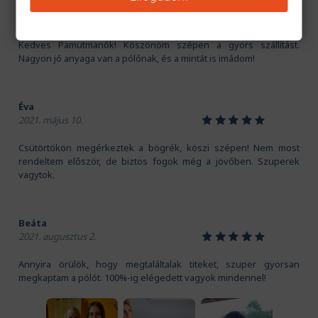
Kriszti
1
2
3
4
5
2020. november 16.
Kedves Pamutmanók! Köszönöm szépen a gyors szállítást.
Nagyon jó anyaga van a pólónak, és a mintát is imádom!
Éva
1
2
3
4
5
2021. május 10.
Csütörtökön megérkeztek a bögrék, köszi szépen! Nem most
rendeltem először, de biztos fogok még a jövőben. Szuperek
vagytok.
Beáta
1
2
3
4
5
2021. augusztus 2.
Annyira örülök, hogy megtaláltalak titeket, szuper gyorsan
megkaptam a pólót. 100%-ig elégedett vagyok mindennel!