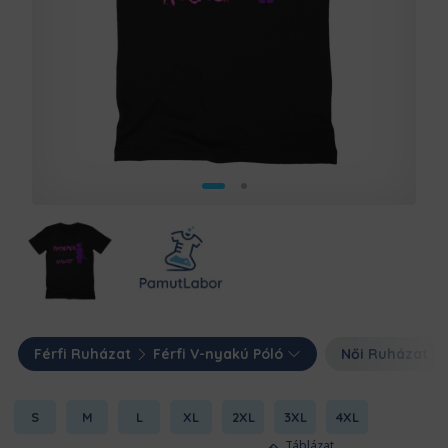
Férfi Ruházat
Férfi V-nyakú Póló
Női Ruházat
S
M
L
XL
2XL
3XL
4XL
Táblázat