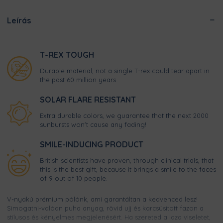
Leírás
T-REX TOUGH
Durable material, not a single T-rex could tear apart in
the past 60 million years
SOLAR FLARE RESISTANT
Extra durable colors, we guarantee that the next 2000
sunbursts won't cause any fading!
SMILE-INDUCING PRODUCT
British scientists have proven, through clinical trials, that
this is the best gift, because it brings a smile to the faces
of 9 out of 10 people.
V-nyakú prémium pólónk, ami garantáltan a kedvenced lesz!
Simogatni-valóan puha anyag, rövid ujj és karcsúsított fazon a
stílusos és kényelmes megjelenésért. Ha szereted a laza viseletet,