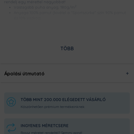
rendelj egy mérettel nagyobbat!
2
Vastagabb puha anyag, 180g/m
Anyaga 100% pamut (kivétel a "Sportszürke" szín 90% pamut
és 10% viszkóz)
Bordázott és erősített nyakerősítés,
Méretek S és 4XL között
Csúcsminőségű digitális nyomtatással készül, így a minta
élénk színű, szellőzik és évekig garantáltan kopásmentes
Nem nyúlik és nem zsugorodik
TÖBB
Ezt a terméket a kínálatunkban megtalálható designokból
egyedileg készítjük számodra, a legnagyobb odafigyeléssel!
Nincsen előre legyártott raktárkészletünk, így Pamutmanóink
azon dolgoznak, hogy minél gyorsabban elkészüljenek a
Ápolási útmutató
rendeléseddel, és még frissen és ropogósan, kerüljön
hozzád!
TÖBB MINT 200.000 ELÉGEDETT VÁSÁRLÓ
Köszönhetően prémium termékeinknek
INGYENES MÉRETCSERE
Rossz méretet rendeltél? Semmi gond!