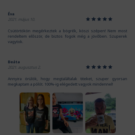
Éva
1
2
3
4
5
2021. május 10.
Csütörtökön megérkeztek a bögrék, köszi szépen! Nem most
rendeltem először, de biztos fogok még a jövőben. Szuperek
vagytok.
Beáta
1
2
3
4
5
2021. augusztus 2.
Annyira örülök, hogy megtaláltalak titeket, szuper gyorsan
megkaptam a pólót. 100%-ig elégedett vagyok mindennel!