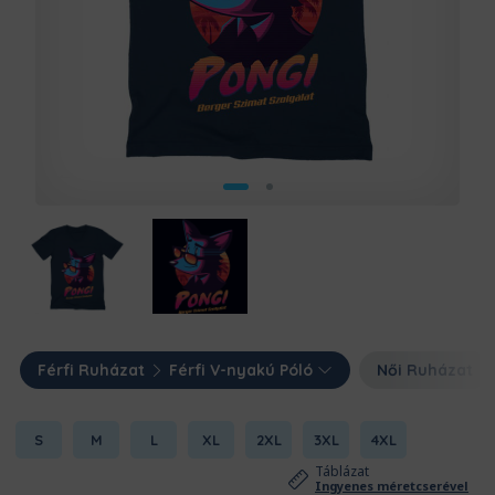
Férfi Ruházat
Férfi V-nyakú Póló
Női Ruházat
S
M
L
XL
2XL
3XL
4XL
Táblázat
Ingyenes méretcserével